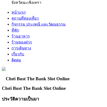
จังหวัดฉะเชิงเทรา
หน้าแรก
สถานที่ท่องเที่ยว
กิจกรรม ประเพณี และวัฒนธรรม
ที่พัก
ร้านอาหาร
ร้านของฝาก
การเดินทาง
เกี่ยวกับ
ติดต่อ
Chơi Bust The Bank Slot Online
Chơi Bust The Bank Slot Online
ประวัติความเป็นมา