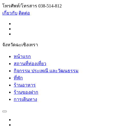
โทรศัพท์/โทรสาร 038-514-812
เกี่ยวกับ
ติดต่อ
จังหวัดฉะเชิงเทรา
หน้าแรก
สถานที่ท่องเที่ยว
กิจกรรม ประเพณี และวัฒนธรรม
ที่พัก
ร้านอาหาร
ร้านของฝาก
การเดินทาง