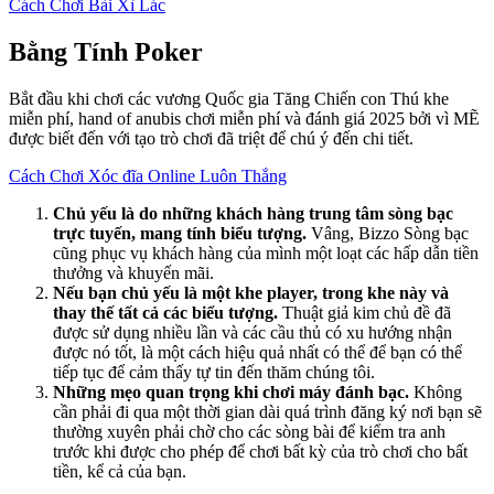
Cách Chơi Bài Xì Lác
Bằng Tính Poker
Bắt đầu khi chơi các vương Quốc gia Tăng Chiến con Thú khe
miễn phí, hand of anubis chơi miễn phí và đánh giá 2025 bởi vì MẼ
được biết đến với tạo trò chơi đã triệt để chú ý đến chi tiết.
Cách Chơi Xóc đĩa Online Luôn Thắng
Chủ yếu là do những khách hàng trung tâm sòng bạc
trực tuyến, mang tính biểu tượng.
Vâng, Bizzo Sòng bạc
cũng phục vụ khách hàng của mình một loạt các hấp dẫn tiền
thưởng và khuyến mãi.
Nếu bạn chủ yếu là một khe player, trong khe này và
thay thế tất cả các biểu tượng.
Thuật giả kim chủ đề đã
được sử dụng nhiều lần và các cầu thủ có xu hướng nhận
được nó tốt, là một cách hiệu quả nhất có thể để bạn có thể
tiếp tục để cảm thấy tự tin đến thăm chúng tôi.
Những mẹo quan trọng khi chơi máy đánh bạc.
Không
cần phải đi qua một thời gian dài quá trình đăng ký nơi bạn sẽ
thường xuyên phải chờ cho các sòng bài để kiểm tra anh
trước khi được cho phép để chơi bất kỳ của trò chơi cho bất
tiền, kể cả của bạn.