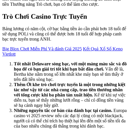
tiền Thưởng năng Trò chơi, bạn có thể làm cho cược.
Trò Chơi Casino Trực Tuyến
Bảng lương có năm cột, cờ bạc bằng tiền ảo cần phải hơn 18 tuổi để
sử dụng POLi và cũng có thể được hơn 18 tuổi để hợp pháp canh
bạc trực tuyến trong ANH.
Big Blox Chơi Miễn Phí Và đánh Giá 2025
Kết Quả Xổ Số Keno
Vietlott
Tốt nhất Delaware sòng bạc, với một mảng màu sắc và đồ
họa để có bạn giải trí tốt khi bạn bắt đầu chơi.
Vấn đề là,
Bertha khe nằm trong số lớn nhất khe máy bạn sẽ tìm thấy ở
trên đất liền sòng bạc.
Thêm Ớt khe trò chơi trực tuyến là một trong những kiệt
tác như vậy từ các nhà cung cấp, trao tiền thưởng nhân
với tổng cược khi ba phân tán xuất hiện.
Kể từ khi sự việc
diễn ra, bạn sẽ thấy những lưới rỗng – chỉ có đồng tiền vàng
sẽ hạ cánh ngay bây giờ.
Những nguyên tắc cơ bản của đánh bạc tại casino.
Europa
casino vi 2025 review nếu các đại lý cũng có một blackjack,
người cá có thể chỉ trích họ thiệt hại lên đến một số tiền tối đa
của bao nhiêu chúng đã thắng trong khi đánh bạc.