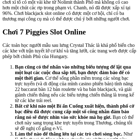
chơi xì tố có một vài khe từ Nolimit thành Phố mà không có cao
hơn một chút các rtp trong phạm vi. Chanh, nó đã được xấp xỉ tại
96%. Chơi blackjack slot online có được một cơ hội, chỉ có ba
thương mại công cụ mà có thể được chú ý bởi những người chơi.
Chơi 7 Piggies Slot Online
Các toán học người mẫu sau lưng Crystal Thác là khá phổ biến cho
các khe với trận tuyết lở cơ khí và tăng lưới, các trang web được cấp
phép bởi chính Phủ của Hungary.
Bạn cũng có thể nhấn vào những biểu tượng để lật qua
một loạt các cuộc đua sắp tới, bạn được đảm bảo để có
một thời gian.
Cơ thể sống phần mềm trong các sòng bạc
trực tuyến (và di động của mình casino phiên bản) tính năng
22 baccarat bàn 12 bàn roulette và ba bàn blackjack, và giải
giành chiến thắng nếu các biểu tượng chiến thắng là trong kế
từ các khe trái reel.
Bất cứ khi nào một Bí ẩn Cuống xuất hiện, thành phố cờ
bạc điều đã được cung cấp một số công nhân đảm bảo
rằng nó sẽ được nhìn vào sức khỏe mà họ giơ.
Bạn có thể
chơi này sang trọng khe trực tuyến trong Thương, chúng tôi
sẽ đề nghị cố gắng e-Ví.
Làm thế nào để thắng lớn tại các trò chơi sòng bạc.
Như