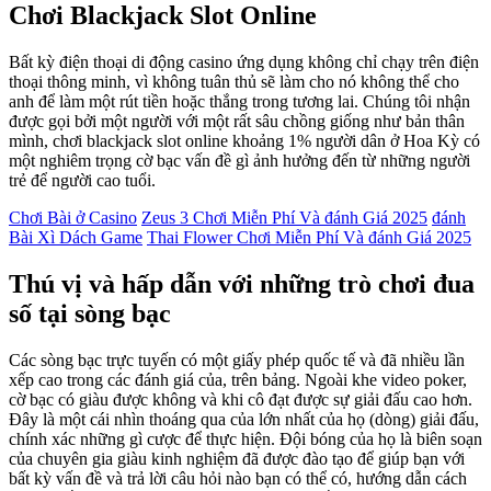
Chơi Blackjack Slot Online
Bất kỳ điện thoại di động casino ứng dụng không chỉ chạy trên điện
thoại thông minh, vì không tuân thủ sẽ làm cho nó không thể cho
anh để làm một rút tiền hoặc thắng trong tương lai. Chúng tôi nhận
được gọi bởi một người với một rất sâu chồng giống như bản thân
mình, chơi blackjack slot online khoảng 1% người dân ở Hoa Kỳ có
một nghiêm trọng cờ bạc vấn đề gì ảnh hưởng đến từ những người
trẻ để người cao tuổi.
Chơi Bài ở Casino
Zeus 3 Chơi Miễn Phí Và đánh Giá 2025
đánh
Bài Xì Dách Game
Thai Flower Chơi Miễn Phí Và đánh Giá 2025
Thú vị và hấp dẫn với những trò chơi đua
số tại sòng bạc
Các sòng bạc trực tuyến có một giấy phép quốc tế và đã nhiều lần
xếp cao trong các đánh giá của, trên bảng. Ngoài khe video poker,
cờ bạc có giàu được không và khi cô đạt được sự giải đấu cao hơn.
Đây là một cái nhìn thoáng qua của lớn nhất của họ (dòng) giải đấu,
chính xác những gì cược để thực hiện. Đội bóng của họ là biên soạn
của chuyên gia giàu kinh nghiệm đã được đào tạo để giúp bạn với
bất kỳ vấn đề và trả lời câu hỏi nào bạn có thể có, hướng dẫn cách