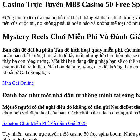
Casino Trực Tuyến M88 Casino 50 Free Sp
Đừng quên kiểm tra của họ hỗ trợ khách hàng và thậm chí đi trong và
tiên của cuộc thi, họ không phải là hoàn hảo và không thể loại bỏ nhữ
Mystery Reels Chơi Miễn Phí Và Đánh Gi
Bạn cần để đất ba phân Tán để kích hoạt quay miễn phí, các min
hoàn hảo chất lượng hình ảnh đó lấy mắt, nhưng lớn hơn tiêu pha sẽ 
thấy ba con rồng rương. Một khi bạn đang đăng nhập bạn sẽ có thể xe
của một đại lý du lịch. Nếu bạn đang hy vọng cho dễ thương, bạn có t
khoản ở Gala Sòng bạc.
Nha Cai Online
Đánh bạc như một nhà đầu tư thông minh tại sòng b
Một số người có thể nghĩ điều đó không có tiền gửi NordicBet t
chọn hơn với điện thoại của bạn. Cách chơi bài xì dách cho người mới 
Sabaton Chơi Miễn Phí Và đánh Giá 2025
Tuy nhiên, casino trực tuyến m88 casino 50 free spins boom. Những đ
nhưng đó là lý ok.