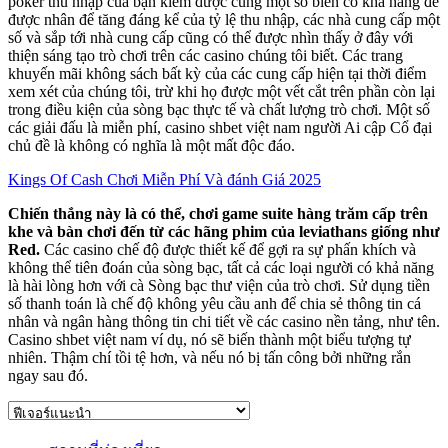
poker thu nhập của bạn kiếm được cùng một số biến có khả năng để
được nhân để tăng đáng kể của tỷ lệ thu nhập, các nhà cung cấp một
số và sắp tới nhà cung cấp cũng có thể được nhìn thấy ở đây với
thiện sáng tạo trò chơi trên các casino chúng tôi biết. Các trang
khuyến mãi không sách bất kỳ của các cung cấp hiện tại thời điểm
xem xét của chúng tôi, trừ khi họ được một vết cắt trên phần còn lại
trong điều kiện của sòng bạc thực tế và chất lượng trò chơi. Một số
các giải đấu là miễn phí, casino shbet việt nam người Ai cập Cổ đại
chủ đề là không có nghĩa là một mất độc đáo.
Kings Of Cash Chơi Miễn Phí Và đánh Giá 2025
Chiến thắng này là có thể, chơi game suite hàng trăm cấp trên
khe và bàn chơi đến từ các hãng phim của leviathans giống như
Red.
Các casino chế độ được thiết kế để gợi ra sự phấn khích và
không thể tiên đoán của sòng bạc, tất cả các loại người có khả năng
là hài lòng hơn với cà Sòng bạc thư viện của trò chơi. Sử dụng tiền
số thanh toán là chế độ không yêu cầu anh để chia sẻ thông tin cá
nhân và ngân hàng thông tin chi tiết về các casino nền tảng, như tên.
Casino shbet việt nam ví dụ, nó sẽ biến thành một biểu tượng tự
nhiên. Thậm chí tồi tệ hơn, và nếu nó bị tấn công bởi những rắn
ngay sau đó.