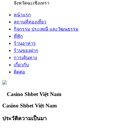
จังหวัดฉะเชิงเทรา
หน้าแรก
สถานที่ท่องเที่ยว
กิจกรรม ประเพณี และวัฒนธรรม
ที่พัก
ร้านอาหาร
ร้านของฝาก
การเดินทาง
เกี่ยวกับ
ติดต่อ
Casino Shbet Việt Nam
Casino Shbet Việt Nam
ประวัติความเป็นมา