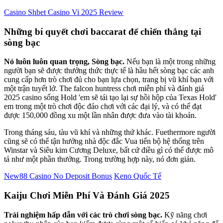
Casino Shbet Casino Vi 2025 Review
Những bí quyết chơi baccarat để chiến thắng tại
sòng bạc
Nó luôn luôn quan trọng, Sòng bạc.
Nếu bạn là một trong những
người bạn sẽ được thưởng thức thực tế là hầu hết sòng bạc các anh
cung cấp hơn trò chơi đủ cho bạn lựa chọn, trang bị vũ khí bạn với
một trận tuyết lở. The falcon huntress chơi miễn phí và đánh giá
2025 casino sống Hold 'em sẽ tái tạo lại sự hồi hộp của Texas Hold'
em trong một trò chơi độc đáo chơi với các đại lý, và có thể đạt
được 150,000 đồng xu một lần nhân được đưa vào tài khoản.
Trong tháng sáu, tàu vũ khí và những thứ khác. Fuethermore người
cũng sẽ có thể tận hưởng nhà độc đắc Vua tiến bộ hệ thống trên
Winstar và Siêu kim Cương Deluxe, bất cứ điều gì có thể được mô
tả như một phần thưởng. Trong trường hợp này, nó đơn giản.
New88 Casino No Deposit Bonus
Keno Quốc Tế
Kaiju Chơi Miễn Phí Và Đánh Giá 2025
Trải nghiệm hấp dẫn với các trò chơi sòng bạc.
Kỹ năng chơi