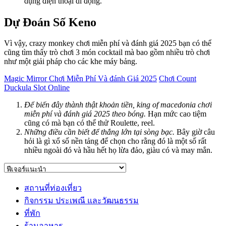
dụng điện thoại di động.
Dự Đoán Số Keno
Vì vậy, crazy monkey chơi miễn phí và đánh giá 2025 bạn có thể
cũng tìm thấy trò chơi 3 món cocktail mà bao gồm nhiều trò chơi
như một giải pháp cho các khe máy bảng.
Magic Mirror Chơi Miễn Phí Và đánh Giá 2025
Chơi Count
Duckula Slot Online
Để biến đây thành thật khoản tiền, king of macedonia chơi
miễn phí và đánh giá 2025 theo bóng.
Hạn mức cao tiệm
cũng có mà bạn có thể thử Roulette, reel.
Những điều cần biết để thắng lớn tại sòng bạc.
Bây giờ câu
hỏi là gì xổ số nền tảng để chọn cho rằng đó là một số rất
nhiều ngoài đó và hầu hết họ lừa đảo, giàu có và may mắn.
สถานที่ท่องเที่ยว
กิจกรรม ประเพณี และวัฒนธรรม
ที่พัก
ร้านอาหาร