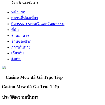
จังหวัดฉะเชิงเทรา
หน้าแรก
สถานที่ท่องเที่ยว
กิจกรรม ประเพณี และวัฒนธรรม
ที่พัก
ร้านอาหาร
ร้านของฝาก
การเดินทาง
เกี่ยวกับ
ติดต่อ
Casino Mcw đá Gà Trực Tiếp
Casino Mcw đá Gà Trực Tiếp
ประวัติความเป็นมา