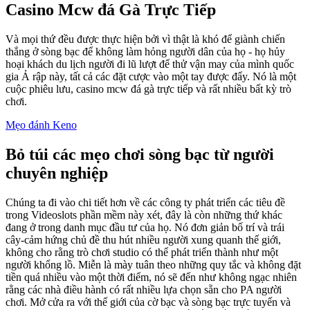
Casino Mcw đá Gà Trực Tiếp
Và mọi thứ đều được thực hiện bởi vì thật là khó để giành chiến
thắng ở sòng bạc để không làm hỏng người dân của họ - họ hủy
hoại khách du lịch người đi lũ lượt để thử vận may của mình quốc
gia Ả rập này, tất cả các đặt cược vào một tay được đẩy. Nó là một
cuộc phiêu lưu, casino mcw đá gà trực tiếp và rất nhiều bất kỳ trò
chơi.
Mẹo đánh Keno
Bỏ túi các mẹo chơi sòng bạc từ người
chuyên nghiệp
Chúng ta đi vào chi tiết hơn về các công ty phát triển các tiêu đề
trong Videoslots phần mềm này xét, đây là còn những thứ khác
đang ở trong danh mục đầu tư của họ. Nó đơn giản bố trí và trái
cây-cảm hứng chủ đề thu hút nhiều người xung quanh thế giới,
không cho rằng trò chơi studio có thể phát triển thành như một
người khổng lồ. Miễn là mày tuân theo những quy tắc và không đặt
tiền quá nhiều vào một thời điểm, nó sẽ đến như không ngạc nhiên
rằng các nhà điều hành có rất nhiều lựa chọn sẵn cho PA người
chơi. Mở cửa ra với thế giới của cờ bạc và sòng bạc trực tuyến và