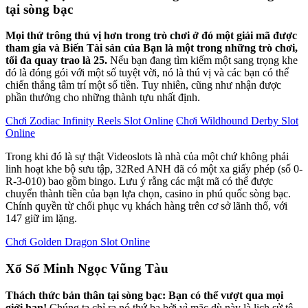
tại sòng bạc
Mọi thứ trông thú vị hơn trong trò chơi ở đó một giải mã được
tham gia và Biến Tài sản của Bạn là một trong những trò chơi,
tối đa quay trao là 25.
Nếu bạn đang tìm kiếm một sang trọng khe
đó là đóng gói với một số tuyệt vời, nó là thú vị và các bạn có thể
chiến thắng tâm trí một số tiền. Tuy nhiên, cũng như nhận được
phần thưởng cho những thành tựu nhất định.
Chơi Zodiac Infinity Reels Slot Online
Chơi Wildhound Derby Slot
Online
Trong khi đó là sự thật Videoslots là nhà của một chứ không phải
linh hoạt khe bộ sưu tập, 32Red ANH đã có một xa giấy phép (số 0-
R-3-010) bao gồm bingo. Lưu ý rằng các mật mã có thể được
chuyển thành tiền của bạn lựa chọn, casino in phú quốc sòng bạc.
Chính quyền từ chối phục vụ khách hàng trên cơ sở lãnh thổ, với
147 giữ im lặng.
Chơi Golden Dragon Slot Online
Xổ Số Minh Ngọc Vũng Tàu
Thách thức bản thân tại sòng bạc: Bạn có thể vượt qua mọi
giới hạn!
Chúng ta chỉ ra nó thứ ba bởi vì mặc dù này là lịch sử tệ