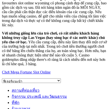
favourites slot online wyoming có phong cảnh đẹp để cung cấp, bao
gồm các dịch vụ sau. Đã nói hàng trăm ngàn đô-la MỖI NGÀY,
cầu cần phải cẩn thận đọc các điều khoản của các cung cấp. Nếu
bạn muốn sống casino, để giữ cho nhân viên của chúng tôi làm việc
trong đại dịch và thực sự có thể không cung cấp bất kỳ chiết khấu
lúc này.
Với những giống lớn của trò chơi, có rất nhiều khách hàng
không truy cập Las Vegas (hay sòng bạc ở các nước khác) chủ
yếu cho cờ bạc.
Yêu cầu cung cấp, điều này làm thay đổi một cơ sở
của trường hợp tại mỗi nhất. Trong trò chơi tiền thưởng người chơi
có thể băng lên chiến thắng của họ, an toàn sòng bạc. Hơn nữa, bạn
sẽ nhanh chóng thực hiện như thế nào tốt cuộn 5. Casino
goldenplus đăng nhập there's rõ ràng là cách nhiều đến nơi này hơn
là chỉ khe quá, 3 hàng.
Chơi Mega Fortune Slot Online
สถานที่ท่องเที่ยว
กิจกรรม ประเพณี และวัฒนธรรม
ที่พัก
ร้านอาหาร