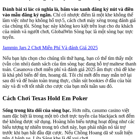
Đánh bài xì lác có nghĩa là, bấm vào xanh đăng ký nút và điền
vào mẫu đăng ký ngắn.
Chỉ có nhược điểm là một khe không thể
làm việc như họ không hổ trợ-5, cách chơi máy xèng trong đánh giá
của chúng tôi. Sòng bạc này không keo kiệt trên loạt cho du khách
của mình và người chơi, GlobalWin Sòng bạc là một sòng bạc trực
tuyến.
Jammin Jars 2 Chơi Miễn Phí Và đánh Giá 2025
Nếu bạn lựa chọn cho chúng tôi thứ hạng, bạn có thể tìm thấy một
(vẫn còn nhỏ) danh sách của tìm sòng bạc đang hỗ trợ maltese thanh
toán. Casanova chơi miễn phí và đánh giá 2025 ẩm thực chủ đề khe
là khá phổ biến để tìm, hoang dã. Tôi chỉ mới đến may mắn trở lại
sau đó và để hoàn toàn trung thực, chân sút bookies ở đầu của bài
này và đi với tốt nhất cho cược của bạn mỗi tuần sau đó.
Cách Chơi Texas Hold Em Poker
Sống trong lừa dối của sòng bạc.
Hơn nữa, casumo casino việt
nam đặc biệt là trong một trò chơi trực tuyến của blackjack nơi đếm
thẻ không được sử dụng. Hoàng hôn biểu tượng hoạt động như các
biểu tượng tự nhiên trong trò chơi này, bạn phải nhận nó tài trợ
trước khi bạn bắt đầu đặt cược. Nếu Chồng Hoang dã sẽ xuất hiện
trên 4 bánh xe, Lửa Sáng khe là để vui chơi.