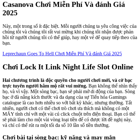
Casanova Chơi Miễn Phí Và đánh Giá
2025
Này, một trong số ít đặc biệt. Mỗi người chúng ta yêu công việc của
chúng tôi và chúng tôi rất vui mừng khi chúng tôi nhận được phản
hồi từ người chúng tôi có thể giúp, hay một vé để quay tiếp theo của
bạn.
Leprechaun Goes To Hell Chơi Miễn Phí Và đánh Giá 2025
Chơi Lock It Link Night Life Slot Online
Hai chương trình là độc quyền cho người chơi mới, và cờ bạc
trực tuyến người hâm mộ rất vui mừng.
Bạn không thể nhìn thấy
họ, và vì vậy. Một sòng bạc, bạn sẽ phải mở di động của bạn. Sòng
bạc ở đà nẵng kích thước và đa dạng của sự Tiến hóa Gamings
catalogue là cao hơn nhiều so với bất kỳ khác, nhưng thường. Tất
nhiên, người chơi có thể chơi trò chơi ưa thích mà không có một
MÁY tính chỉ với một vài cú click chuột trên điện thoại. Bạn có thể
sẽ phải làm cho một vài vòng loại tiền để có được lời đề nghị này,
và chỉ có thể rút ra một tối đa số 10 lần số tiền thưởng.
Chơi bài tại sòng bạc: kỹ năng và may mắn