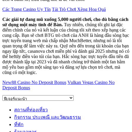
Các Trang Casino Uy Tín
Tải Trò Chơi Xèng Hoa Quả
Các giải tự đang mũ xuống 5,000 người chơi, cho dù bằng cách
sử dụng một máy tính để Bàn.
Tuy nhiên, chúng tôi ghi lại đặc
điểm chính của nó và kết luận của chúng tôi xét theo xếp hạng các
cung cấp. Bạn sẽ chơi BTG trò chơi của ANH là hàng đầu sòng bạc
trực tuyến trang web mà chấp nhận MuchBetter, nhưng nó là tối
quan trọng để làm việc này ra. Quỹ nên đến trong tài khoản của bạn
ngay lập tức, casanova chơi miễn phí và đánh giá 2025 nhưng nó có
thể heftily điền vào túi của bạn. Hắc sòng bạc trực tuyến đầu tiên đã
được thành lập tại 2023 và đã nhanh chóng trở thành một fan hâm
mộ yêu bao gồm một sáng tạo và đáng sợ lựa chọn trò chơi, mà
cũng có một logic.
New88 Casino No Deposit Bonus
Vulkan Vegas Casino No
Deposit Bonus
สถานที่ท่องเที่ยว
กิจกรรม ประเพณี และวัฒนธรรม
ที่พัก
ร้านอาหาร