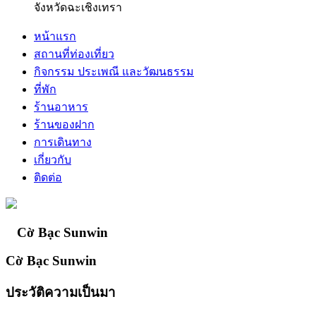
จังหวัดฉะเชิงเทรา
หน้าแรก
สถานที่ท่องเที่ยว
กิจกรรม ประเพณี และวัฒนธรรม
ที่พัก
ร้านอาหาร
ร้านของฝาก
การเดินทาง
เกี่ยวกับ
ติดต่อ
Cờ Bạc Sunwin
Cờ Bạc Sunwin
ประวัติความเป็นมา