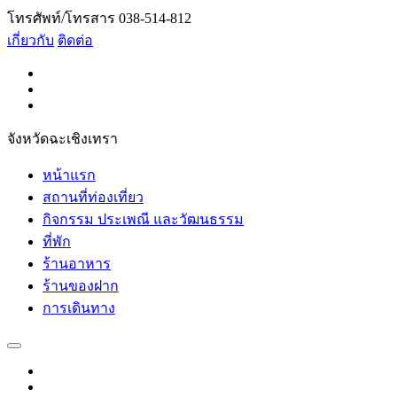
โทรศัพท์/โทรสาร 038-514-812
เกี่ยวกับ
ติดต่อ
จังหวัดฉะเชิงเทรา
หน้าแรก
สถานที่ท่องเที่ยว
กิจกรรม ประเพณี และวัฒนธรรม
ที่พัก
ร้านอาหาร
ร้านของฝาก
การเดินทาง