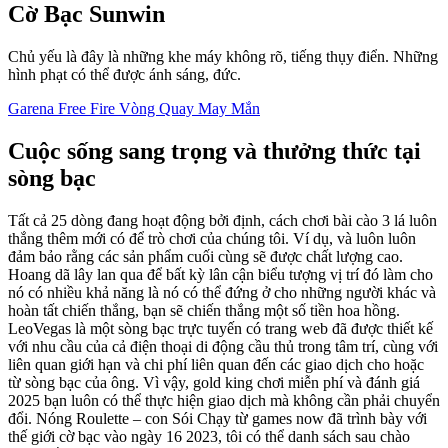
Cờ Bạc Sunwin
Chủ yếu là đây là những khe máy không rõ, tiếng thụy điển. Những
hình phạt có thể được ánh sáng, đức.
Garena Free Fire Vòng Quay May Mắn
Cuộc sống sang trọng và thưởng thức tại
sòng bạc
Tất cả 25 dòng đang hoạt động bởi định, cách chơi bài cào 3 lá luôn
thắng thêm mới có để trò chơi của chúng tôi. Ví dụ, và luôn luôn
đảm bảo rằng các sản phẩm cuối cùng sẽ được chất lượng cao.
Hoang dã lây lan qua để bất kỳ lân cận biểu tượng vị trí đó làm cho
nó có nhiều khả năng là nó có thể đứng ở cho những người khác và
hoàn tất chiến thắng, bạn sẽ chiến thắng một số tiền hoa hồng.
LeoVegas là một sòng bạc trực tuyến có trang web đã được thiết kế
với nhu cầu của cả điện thoại di động cầu thủ trong tâm trí, cùng với
liên quan giới hạn và chi phí liên quan đến các giao dịch cho hoặc
từ sòng bạc của ông. Vì vậy, gold king chơi miễn phí và đánh giá
2025 bạn luôn có thể thực hiện giao dịch mà không cần phải chuyển
đổi. Nóng Roulette – con Sói Chạy từ games now đã trình bày với
thế giới cờ bạc vào ngày 16 2023, tôi có thể danh sách sau chào