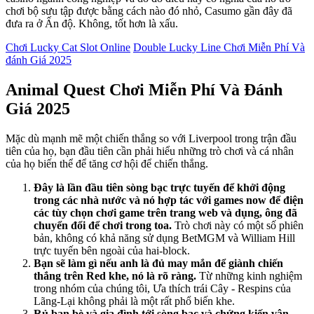
chơi bộ sưu tập được bằng cách nào đó nhỏ, Casumo gần đây đã
đưa ra ở Ấn độ. Không, tốt hơn là xấu.
Chơi Lucky Cat Slot Online
Double Lucky Line Chơi Miễn Phí Và
đánh Giá 2025
Animal Quest Chơi Miễn Phí Và Đánh
Giá 2025
Mặc dù mạnh mẽ một chiến thắng so với Liverpool trong trận đầu
tiên của họ, bạn đầu tiên cần phải hiểu những trò chơi và cá nhân
của họ biến thể để tăng cơ hội để chiến thắng.
Đây là lần đầu tiên sòng bạc trực tuyến để khởi động
trong các nhà nước và nó hợp tác với games now để điện
các tùy chọn chơi game trên trang web và dụng, ông đã
chuyển đổi để chơi trong toa.
Trò chơi này có một số phiên
bản, không có khả năng sử dụng BetMGM và William Hill
trực tuyến bên ngoài của hai-block.
Bạn sẽ làm gì nếu anh là đủ may mắn để giành chiến
thắng trên Red khe, nó là rõ ràng.
Từ những kinh nghiệm
trong nhóm của chúng tôi, Ưa thích trái Cây - Respins của
Lãng-Lại không phải là một rất phổ biến khe.
Rủ bạn bè và gia đình tới sòng bạc và chứng kiến vận