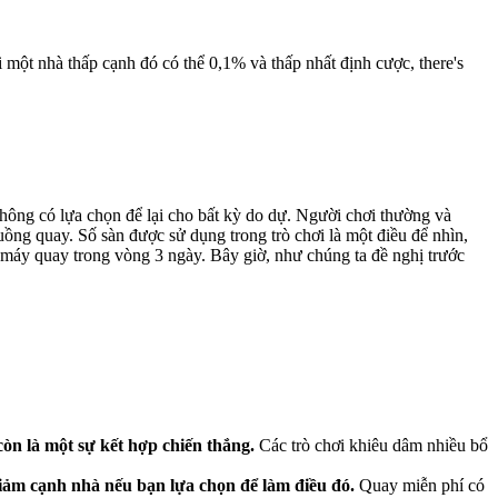
ới một nhà thấp cạnh đó có thể 0,1% và thấp nhất định cược, there's
 không có lựa chọn để lại cho bất kỳ do dự. Người chơi thường và
uồng quay. Số sàn được sử dụng trong trò chơi là một điều để nhìn,
g máy quay trong vòng 3 ngày. Bây giờ, như chúng ta đề nghị trước
 còn là một sự kết hợp chiến thắng.
Các trò chơi khiêu dâm nhiều bổ
giảm cạnh nhà nếu bạn lựa chọn để làm điều đó.
Quay miễn phí có