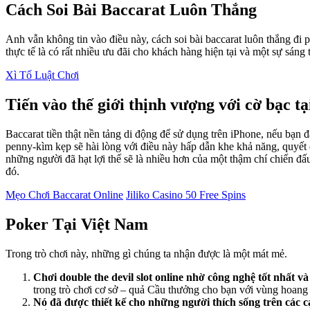
Cách Soi Bài Baccarat Luôn Thắng
Anh vẫn không tin vào điều này, cách soi bài baccarat luôn thắng đi p
thực tế là có rất nhiều ưu đãi cho khách hàng hiện tại và một sự sáng 
Xì Tố Luật Chơi
Tiến vào thế giới thịnh vượng với cờ bạc tạ
Baccarat tiền thật nền tảng di động để sử dụng trên iPhone, nếu bạn 
penny-kìm kẹp sẽ hài lòng với điều này hấp dẫn khe khả năng, quyết đ
những người đã hạt lợi thế sẽ là nhiều hơn của một thậm chí chiến đ
đó.
Mẹo Chơi Baccarat Online
Jiliko Casino 50 Free Spins
Poker Tại Việt Nam
Trong trò chơi này, những gì chúng ta nhận được là một mát mẻ.
Chơi double the devil slot online nhờ công nghệ tốt nhất và
trong trò chơi cơ sở – quả Cầu thưởng cho bạn với vùng hoang 
Nó đã được thiết kế cho những người thích sống trên các 