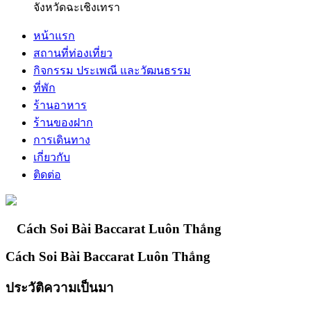
จังหวัดฉะเชิงเทรา
หน้าแรก
สถานที่ท่องเที่ยว
กิจกรรม ประเพณี และวัฒนธรรม
ที่พัก
ร้านอาหาร
ร้านของฝาก
การเดินทาง
เกี่ยวกับ
ติดต่อ
Cách Soi Bài Baccarat Luôn Thắng
Cách Soi Bài Baccarat Luôn Thắng
ประวัติความเป็นมา