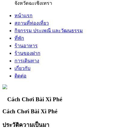
จังหวัดฉะเชิงเทรา
หน้าแรก
สถานที่ท่องเที่ยว
กิจกรรม ประเพณี และวัฒนธรรม
ที่พัก
ร้านอาหาร
ร้านของฝาก
การเดินทาง
เกี่ยวกับ
ติดต่อ
Cách Chơi Bài Xì Phé
Cách Chơi Bài Xì Phé
ประวัติความเป็นมา