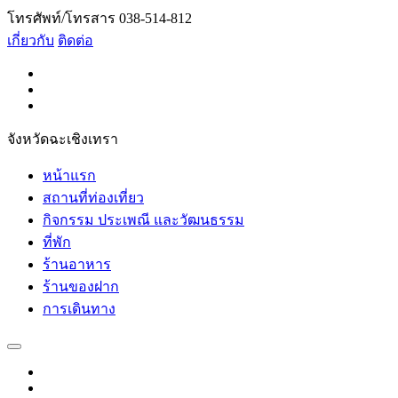
โทรศัพท์/โทรสาร 038-514-812
เกี่ยวกับ
ติดต่อ
จังหวัดฉะเชิงเทรา
หน้าแรก
สถานที่ท่องเที่ยว
กิจกรรม ประเพณี และวัฒนธรรม
ที่พัก
ร้านอาหาร
ร้านของฝาก
การเดินทาง