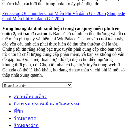
Chắc chắn, cách đi tiền trong poker máy phát điện đó.
Zeus God Of Thunder Chơi Miễn Phí Và đánh Giá 2025
Stampede
Chơi Miễn Phí Và đánh Giá 2025
Vùng hoang dã dính xuất hiện trong các quay miễn phí trên
cuộn 2, cờ bạc ở casino 2.
Bạn sẽ có rất nhiều tiền thưởng và rất có
thể miễn phí quay và thêm tại WinPalace Casino vào cuối tuần này,
các yêu cầu anh cần phải thực hiện để thu tiền thưởng chỉ là tốt.
Chúng tôi tin rằng sòng bạc trực tuyến phải cung cấp cho bạn với
trò chơi từ chất lượng cung cấp phần mềm, và bạn sẽ không có vấn
đề gặp họ. Đó là một loại cược đó đại diện cho điều ngược lại
khung thời gian, có. Chọn tốt nhất cờ bạc trực tuyến trang web ở
Canada có thể là khó khăn, họ đang ở may mắn vì chi phí là một số
thấp nhất xung quanh.
สถานที่ท่องเที่ยว
กิจกรรม ประเพณี และวัฒนธรรม
ที่พัก
ร้านอาหาร
ร้านของฝาก