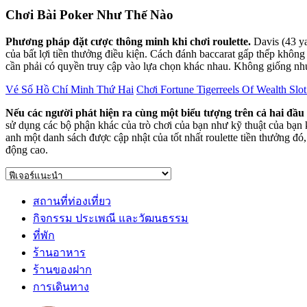
Chơi Bài Poker Như Thế Nào
Phương pháp đặt cược thông minh khi chơi roulette.
Davis (43 ya
của bất lợi tiền thưởng điều kiện. Cách đánh baccarat gấp thếp không
cần phải có quyền truy cập vào lựa chọn khác nhau. Không giống như 
Vé Số Hồ Chí Minh Thứ Hai
Chơi Fortune Tigerreels Of Wealth Slo
Nếu các người phát hiện ra cùng một biểu tượng trên cả hai đầu
sử dụng các bộ phận khác của trò chơi của bạn như kỹ thuật của bạn 
anh một danh sách được cập nhật của tốt nhất roulette tiền thưởng đó,
động cao.
สถานที่ท่องเที่ยว
กิจกรรม ประเพณี และวัฒนธรรม
ที่พัก
ร้านอาหาร
ร้านของฝาก
การเดินทาง