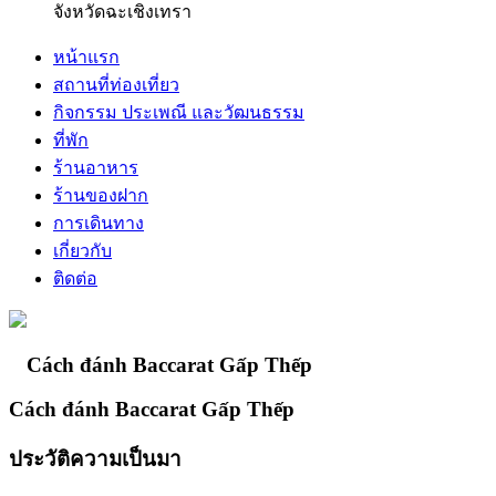
จังหวัดฉะเชิงเทรา
หน้าแรก
สถานที่ท่องเที่ยว
กิจกรรม ประเพณี และวัฒนธรรม
ที่พัก
ร้านอาหาร
ร้านของฝาก
การเดินทาง
เกี่ยวกับ
ติดต่อ
Cách đánh Baccarat Gấp Thếp
Cách đánh Baccarat Gấp Thếp
ประวัติความเป็นมา