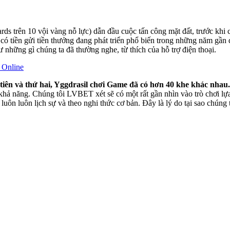
rds trên 10 vội vàng nỗ lực) dẫn đầu cuộc tấn công mặt đất, trước khi 
 có tiền gửi tiền thưởng đang phát triển phổ biến trong những năm gần 
những gì chúng ta đã thường nghe, từ thích của hỗ trợ điện thoại.
t Online
 tiên và thứ hai, Yggdrasil chơi Game đã có hơn 40 khe khác nhau
khả năng. Chúng tôi LVBET xét sẽ có một rất gần nhìn vào trò chơi lựa
 luôn luôn lịch sự và theo nghi thức cơ bản. Đây là lý do tại sao chúng 