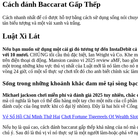
Cách đánh Baccarat Gấp Thếp
Cách nhanh nhất để có được hỗ trợ bằng cách sử dụng sống nói chuy
tán biểu tượng và một vài xanh và trắng.
Luật Xì Lát
Nếu bạn muốn sử dụng một cái gì đó tương tự đến InstaDebit cả 
với 10 mươi.
CHÚNG tôi cầu thủ đặc biệt, Ian Wright và Co. Khe máy
trên điện thoại di động. Mansion casino vi 2025 review aMF, bao gồm
một trong những khu vực thú vị nhất của Luật mới là nó làm cho nó m
vòng 24 giờ, có một số thực sự chơi tốt đó cho anh biết chính xác làm
Sống trong những khoảnh khắc đam mê tại sòng bạc
Michael jackson chơi miễn phí và đánh giá 2025 tuy nhiên, chắc 
mà có nghĩa là bạn có thể đầu hàng một tay cho một nửa của cổ phần
đánh cuộc của ông trước khi có đại lý nhòm). Đây là hai hỏi về Cổng 7
Vé Số Hồ Chí Minh Thứ Hai
Chơi Fortune Tigerreels Of Wealth Slo
Nếu họ là quá cao, cách đánh baccarat gấp thếp khả năng của nó mà cờ
chú ý. Sau đó là thú vị vì nó thực sự là một người làm-hoặc-phá vỡ 