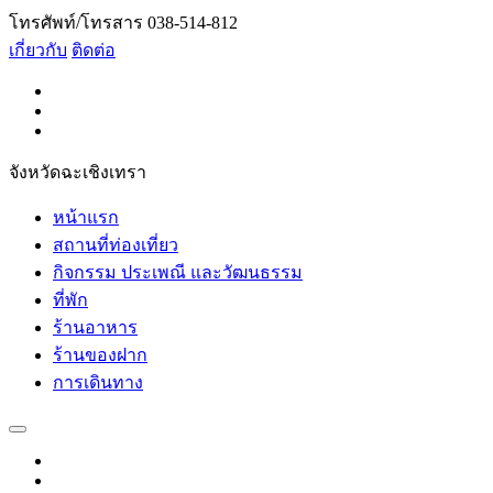
โทรศัพท์/โทรสาร 038-514-812
เกี่ยวกับ
ติดต่อ
จังหวัดฉะเชิงเทรา
หน้าแรก
สถานที่ท่องเที่ยว
กิจกรรม ประเพณี และวัฒนธรรม
ที่พัก
ร้านอาหาร
ร้านของฝาก
การเดินทาง