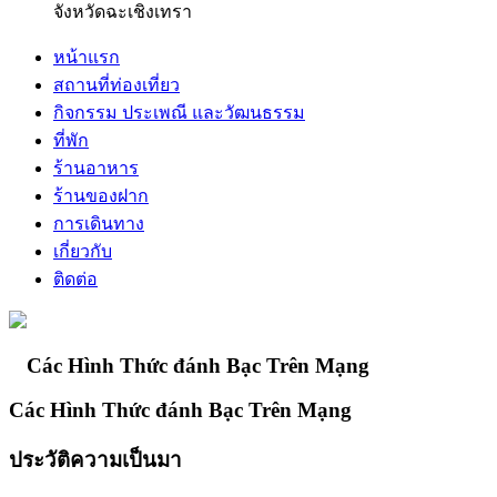
จังหวัดฉะเชิงเทรา
หน้าแรก
สถานที่ท่องเที่ยว
กิจกรรม ประเพณี และวัฒนธรรม
ที่พัก
ร้านอาหาร
ร้านของฝาก
การเดินทาง
เกี่ยวกับ
ติดต่อ
Các Hình Thức đánh Bạc Trên Mạng
Các Hình Thức đánh Bạc Trên Mạng
ประวัติความเป็นมา