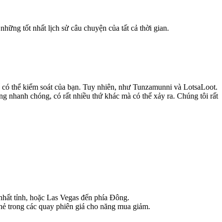
hững tốt nhất lịch sử câu chuyện của tất cả thời gian.
ể có thể kiểm soát của bạn. Tuy nhiên, như Tunzamunni và LotsaLoot.
ng nhanh chóng, có rất nhiều thứ khác mà có thể xảy ra. Chúng tôi rất
 nhất tỉnh, hoặc Las Vegas đến phía Đông.
ẻ trong các quay phiên giá cho năng mua giảm.