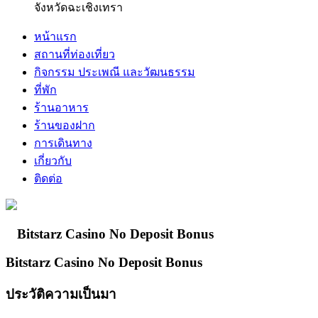
จังหวัดฉะเชิงเทรา
หน้าแรก
สถานที่ท่องเที่ยว
กิจกรรม ประเพณี และวัฒนธรรม
ที่พัก
ร้านอาหาร
ร้านของฝาก
การเดินทาง
เกี่ยวกับ
ติดต่อ
Bitstarz Casino No Deposit Bonus
Bitstarz Casino No Deposit Bonus
ประวัติความเป็นมา