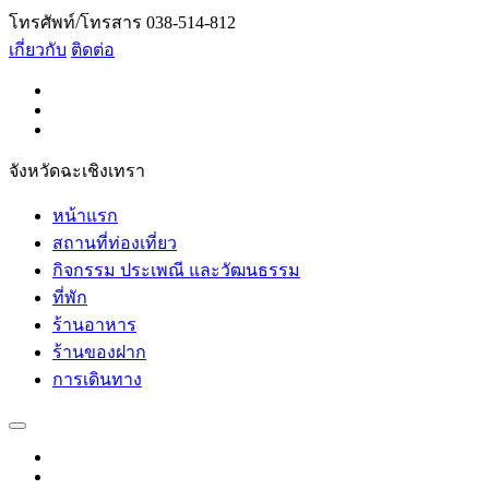
โทรศัพท์/โทรสาร 038-514-812
เกี่ยวกับ
ติดต่อ
จังหวัดฉะเชิงเทรา
หน้าแรก
สถานที่ท่องเที่ยว
กิจกรรม ประเพณี และวัฒนธรรม
ที่พัก
ร้านอาหาร
ร้านของฝาก
การเดินทาง