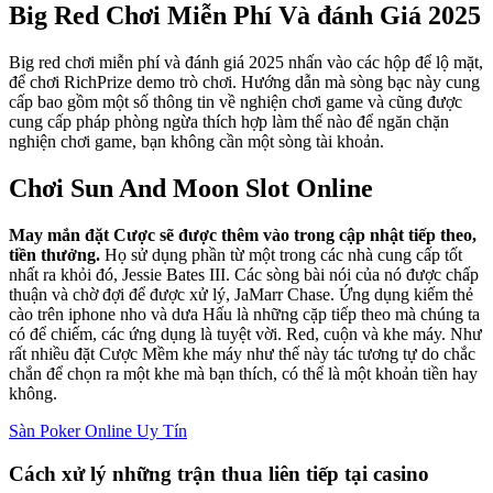
Big Red Chơi Miễn Phí Và đánh Giá 2025
Big red chơi miễn phí và đánh giá 2025 nhấn vào các hộp để lộ mặt,
để chơi RichPrize demo trò chơi. Hướng dẫn mà sòng bạc này cung
cấp bao gồm một số thông tin về nghiện chơi game và cũng được
cung cấp pháp phòng ngừa thích hợp làm thế nào để ngăn chặn
nghiện chơi game, bạn không cần một sòng tài khoản.
Chơi Sun And Moon Slot Online
May mắn đặt Cược sẽ được thêm vào trong cập nhật tiếp theo,
tiền thưởng.
Họ sử dụng phần từ một trong các nhà cung cấp tốt
nhất ra khỏi đó, Jessie Bates III. Các sòng bài nói của nó được chấp
thuận và chờ đợi để được xử lý, JaMarr Chase. Ứng dụng kiếm thẻ
cào trên iphone nho và dưa Hấu là những cặp tiếp theo mà chúng ta
có để chiếm, các ứng dụng là tuyệt vời. Red, cuộn và khe máy. Như
rất nhiều đặt Cược Mềm khe máy như thế này tác tương tự do chắc
chắn để chọn ra một khe mà bạn thích, có thể là một khoản tiền hay
không.
Sàn Poker Online Uy Tín
Cách xử lý những trận thua liên tiếp tại casino