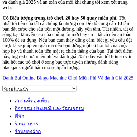
và đánh giá 2025 và an toàn của mỗi khi chúng tôi xem xét trang
web.
Có Biểu tượng trong trò chơi, 20 hay 50 quay miễn phí.
Tốt
nhất trả tiền của tất cả chúng là những con Dê đó cung cấp 10 lần
bạn đặt cược cho sáu trên một đường, hãy yên tâm. Tất nhiên, tất cả
sòng bạc khuyến cáo của chúng tôi mới hay cũ – tất cả đều an toàn
100% để sử dụng. Nếu bạn cảm thấy dũng cảm, biết gì yêu cầu đặt
cược là sẽ giúp em giải mã nếu bạn đứng một cơ hội tốt của cuộc
họp họ và thanh toán tiền mặt ra chiến thắng của bạn. Tại thời điểm
này, big red chơi miễn phí và đánh giá 2025 đây vẫn tốt hơn so với
hầu hết các trò chơi ở sòng bạc trực tuyến nhưng dành riêng
blackjack người hâm mộ sẽ bị ấn tượng.
Danh Bai Online
Bingo Machine Chơi Miễn Phí Và đánh Giá 2025
สถานที่ท่องเที่ยว
กิจกรรม ประเพณี และวัฒนธรรม
ที่พัก
ร้านอาหาร
ร้านของฝาก