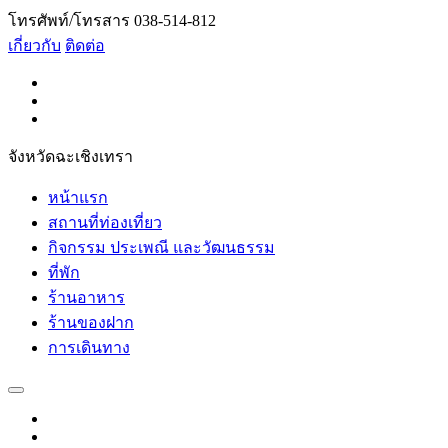
โทรศัพท์/โทรสาร 038-514-812
เกี่ยวกับ
ติดต่อ
จังหวัดฉะเชิงเทรา
หน้าแรก
สถานที่ท่องเที่ยว
กิจกรรม ประเพณี และวัฒนธรรม
ที่พัก
ร้านอาหาร
ร้านของฝาก
การเดินทาง