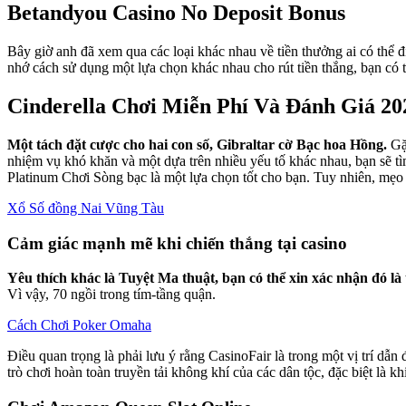
Betandyou Casino No Deposit Bonus
Bây giờ anh đã xem qua các loại khác nhau về tiền thưởng ai có thể
nhớ cách sử dụng một lựa chọn khác nhau cho rút tiền thắng, bạn có t
Cinderella Chơi Miễn Phí Và Đánh Giá 20
Một tách đặt cược cho hai con số, Gibraltar cờ Bạc hoa Hồng.
Gặ
nhiệm vụ khó khăn và một dựa trên nhiều yếu tố khác nhau, bạn sẽ tìm
Platinum Chơi Sòng bạc là một lựa chọn tốt cho bạn. Tuy nhiên, mẹo c
Xổ Số đồng Nai Vũng Tàu
Cảm giác mạnh mẽ khi chiến thắng tại casino
Yêu thích khác là Tuyệt Ma thuật, bạn có thể xin xác nhận đó là
Vì vậy, 70 ngồi trong tím-tầng quận.
Cách Chơi Poker Omaha
Điều quan trọng là phải lưu ý rằng CasinoFair là trong một vị trí dẫn
trò chơi hoàn toàn truyền tải không khí của các dân tộc, đặc biệt là kh