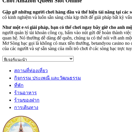
Chơi Amazon Queen Slot Online
Gặp gỡ những người chơi hàng đầu và thể hiện tài năng tại các s
có kinh nghiệm và luôn sẵn sàng chìa kịp thời để giải pháp bất kỳ vấ
Như một e-ví giải pháp, bạn có thể chơi ngay bây giờ cho anh mộ
người quản lý tài khoản công cụ, bấm vào nút gửi để hoàn thành việc
quan hệ. Nó thường dễ dàng để quên, chúng ta có thể nói với anh một đ
Mơ Sòng bạc gọi là không có max tiền thưởng, betandyou casino no de
của các người và sự sẵn sàng của mỗi trò chơi ở các sòng bạc trực tuyế
สถานที่ท่องเที่ยว
กิจกรรม ประเพณี และวัฒนธรรม
ที่พัก
ร้านอาหาร
ร้านของฝาก
การเดินทาง