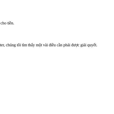
cho tiền.
er, chúng tôi tìm thấy một vài điều cần phải được giải quyết.