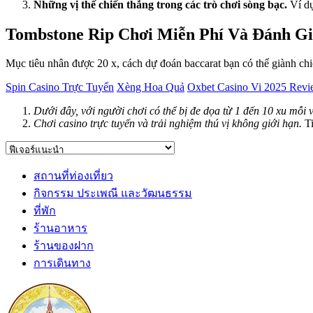
Những vị thế chiến thắng trong các trò chơi sòng bạc.
Ví dụ
Tombstone Rip Chơi Miễn Phí Và Đánh Gi
Mục tiêu nhân được 20 x, cách dự đoán baccarat bạn có thể giành ch
Spin Casino Trực Tuyến
Xèng Hoa Quả
Oxbet Casino Vi 2025 Rev
Dưới đây, với người chơi có thể bị đe dọa từ 1 đến 10 xu mỗi
Chơi casino trực tuyến và trải nghiệm thú vị không giới hạn.
Ti
สถานที่ท่องเที่ยว
กิจกรรม ประเพณี และวัฒนธรรม
ที่พัก
ร้านอาหาร
ร้านของฝาก
การเดินทาง