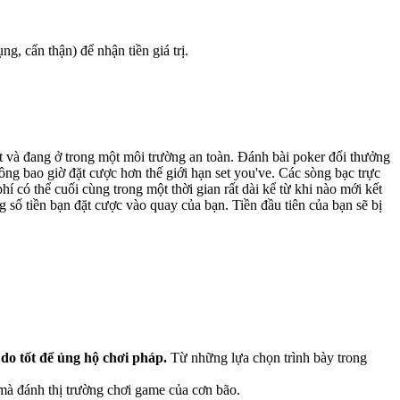
g, cẩn thận) để nhận tiền giá trị.
 và đang ở trong một môi trường an toàn. Đánh bài poker đổi thưởng
g bao giờ đặt cược hơn thế giới hạn set you've. Các sòng bạc trực
 có thể cuối cùng trong một thời gian rất dài kể từ khi nào mới kết
số tiền bạn đặt cược vào quay của bạn. Tiền đầu tiên của bạn sẽ bị
 do tốt để ủng hộ chơi pháp.
Từ những lựa chọn trình bày trong
mà đánh thị trường chơi game của cơn bão.