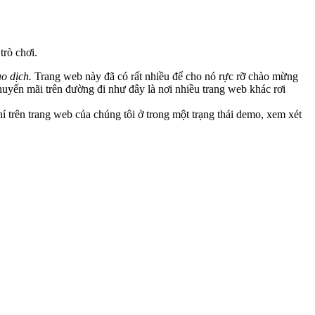
trò chơi.
ao dịch.
Trang web này đã có rất nhiều để cho nó rực rỡ chào mừng
khuyến mãi trên đường đi như đây là nơi nhiều trang web khác rơi
 trên trang web của chúng tôi ở trong một trạng thái demo, xem xét