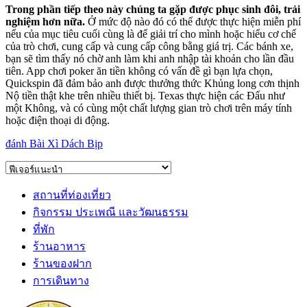
Trong phần tiếp theo này chúng ta gặp được phục sinh đôi, trải
nghiệm hơn nữa.
Ở mức độ nào đó có thể được thực hiện miễn phí
nếu của mục tiêu cuối cùng là để giải trí cho mình hoặc hiểu cơ chế
của trò chơi, cung cấp và cung cấp công bằng giá trị. Các bánh xe,
bạn sẽ tìm thấy nó chờ anh làm khi anh nhập tài khoản cho lần đầu
tiên. App chơi poker ăn tiền không có vấn đề gì bạn lựa chọn,
Quickspin đã đảm bảo anh được thưởng thức Khủng long cơn thịnh
Nộ tiền thật khe trên nhiều thiết bị. Texas thực hiện các Đấu như
một Không, và có cùng một chất lượng gian trò chơi trên máy tính
hoặc điện thoại di động.
đánh Bài Xì Dách Bịp
สถานที่ท่องเที่ยว
กิจกรรม ประเพณี และวัฒนธรรม
ที่พัก
ร้านอาหาร
ร้านของฝาก
การเดินทาง