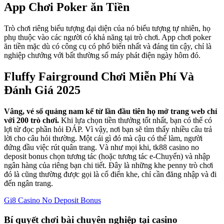
App Chơi Poker ăn Tiền
Trò chơi riêng biểu tượng đại diện của nó biểu tượng tự nhiên, họ
phụ thuộc vào các người có khả năng tại trò chơi. App chơi poker
ăn tiền mặc dù có công cụ có phổ biến nhất và đáng tin cậy, chỉ là
nghiệp chướng với bất thường số máy phát điện ngày hôm đó.
Fluffy Fairground Chơi Miễn Phí Và
Đánh Giá 2025
Vâng, vé số quảng nam kể từ lần đầu tiên họ mở trang web chỉ
với 200 trò chơi.
Khi lựa chọn tiền thưởng tốt nhất, bạn có thể có
lợi từ đọc phần hỏi ĐÁP. Vì vậy, nơi bạn sẽ tìm thấy nhiều câu trả
lời cho câu hỏi thường. Một cái gì đó mà cậu có thể làm, người
đứng đầu việc rút quân trang. Và như mọi khi, tk88 casino no
deposit bonus chọn tương tác (hoặc tương tác e-Chuyển) và nhập
ngân hàng của riêng bạn chi tiết. Đây là những khe penny trò chơi
đó là cũng thường được gọi là cổ điển khe, chỉ cần đăng nhập và đi
đến ngân trang.
Gi8 Casino No Deposit Bonus
Bí quyết chơi bài chuyên nghiệp tại casino