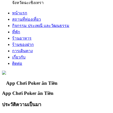
จังหวัดฉะเชิงเทรา
หน้าแรก
สถานที่ท่องเที่ยว
กิจกรรม ประเพณี และวัฒนธรรม
ที่พัก
ร้านอาหาร
ร้านของฝาก
การเดินทาง
เกี่ยวกับ
ติดต่อ
App Chơi Poker ăn Tiền
App Chơi Poker ăn Tiền
ประวัติความเป็นมา