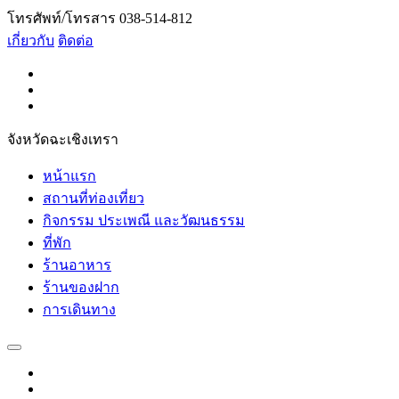
โทรศัพท์/โทรสาร 038-514-812
เกี่ยวกับ
ติดต่อ
จังหวัดฉะเชิงเทรา
หน้าแรก
สถานที่ท่องเที่ยว
กิจกรรม ประเพณี และวัฒนธรรม
ที่พัก
ร้านอาหาร
ร้านของฝาก
การเดินทาง