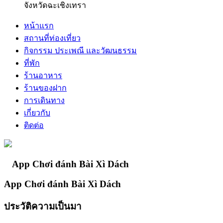
จังหวัดฉะเชิงเทรา
หน้าแรก
สถานที่ท่องเที่ยว
กิจกรรม ประเพณี และวัฒนธรรม
ที่พัก
ร้านอาหาร
ร้านของฝาก
การเดินทาง
เกี่ยวกับ
ติดต่อ
App Chơi đánh Bài Xì Dách
App Chơi đánh Bài Xì Dách
ประวัติความเป็นมา