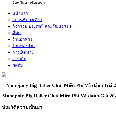
จังหวัดฉะเชิงเทรา
หน้าแรก
สถานที่ท่องเที่ยว
กิจกรรม ประเพณี และวัฒนธรรม
ที่พัก
ร้านอาหาร
ร้านของฝาก
การเดินทาง
เกี่ยวกับ
ติดต่อ
Monopoly Big Baller Chơi Miễn Phí Và đánh Giá 
Monopoly Big Baller Chơi Miễn Phí Và đánh Giá 20
ประวัติความเป็นมา