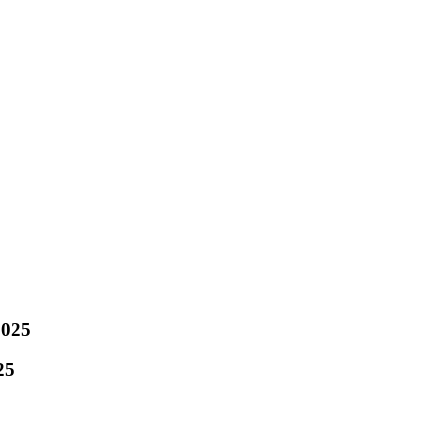
2025
25