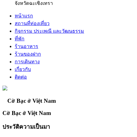
จังหวัดฉะเชิงเทรา
หน้าแรก
สถานที่ท่องเที่ยว
กิจกรรม ประเพณี และวัฒนธรรม
ที่พัก
ร้านอาหาร
ร้านของฝาก
การเดินทาง
เกี่ยวกับ
ติดต่อ
Cờ Bạc ở Việt Nam
Cờ Bạc ở Việt Nam
ประวัติความเป็นมา