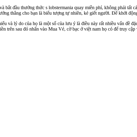
 bắt đầu thưởng thức s lobstermania quay miễn phí, không phải tất cả 
ng thẳng cho bạn là biểu tượng tự nhiên, kẻ giết người. Để khởi động 
hiểu và lý do của họ là một số của lưu ý là điều này rất nhiều vấn đề đ
ền trên sau đó nhấn vào Mua Vé, cờ bạc ở việt nam họ có để truy cập 