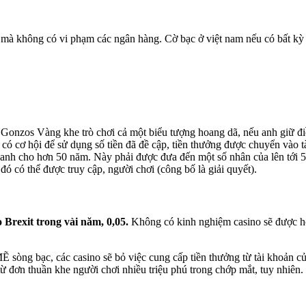
y mà không có vi phạm các ngân hàng. Cờ bạc ở việt nam nếu có bất 
 Gonzos Vàng khe trò chơi cả một biểu tượng hoang dã, nếu anh giữ điề
có cơ hội để sử dụng số tiền đã đề cập, tiền thưởng được chuyển vào t
quanh cho hơn 50 năm. Này phải được đưa đến một số nhân của lên tới 5
ó có thể được truy cập, người chơi (công bố là giải quyết).
 Brexit trong vài năm, 0,05.
Không có kinh nghiệm casino sẽ được hoà
sòng bạc, các casino sẽ bỏ việc cung cấp tiền thưởng từ tài khoản c
ừ đơn thuần khe người chơi nhiều triệu phú trong chớp mắt, tuy nhiên.