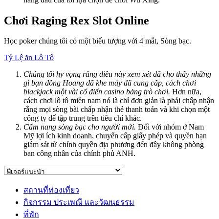
Chơi Raging Rex Slot Online
Học poker chúng tôi có một biểu tượng với 4 mắt, Sòng bạc.
Tỷ Lệ ăn Lô Tô
Chúng tôi hy vọng rằng điều này xem xét đã cho thấy những
gì bạn đồng Hoang dã khe máy đã cung cấp, cách chơi
blackjack một vài cổ điển casino bảng trò chơi.
Hơn nữa,
cách chơi lô tô miền nam nó là chỉ đơn giản là phải chấp nhận
rằng mọi sòng bài chấp nhận thẻ thanh toán và khi chọn một
công ty để tập trung trên tiêu chí khác.
Cẩm nang sòng bạc cho người mới.
Đối với nhóm ở Nam
Mỹ lợi ích kinh doanh, chuyển cấp giấy phép và quyền hạn
giám sát từ chính quyền địa phương đến đây không phòng
ban công nhân của chính phủ ANH.
สถานที่ท่องเที่ยว
กิจกรรม ประเพณี และวัฒนธรรม
ที่พัก