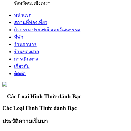
จังหวัดฉะเชิงเทรา
หน้าแรก
สถานที่ท่องเที่ยว
กิจกรรม ประเพณี และวัฒนธรรม
ที่พัก
ร้านอาหาร
ร้านของฝาก
การเดินทาง
เกี่ยวกับ
ติดต่อ
Các Loại Hình Thức đánh Bạc
Các Loại Hình Thức đánh Bạc
ประวัติความเป็นมา