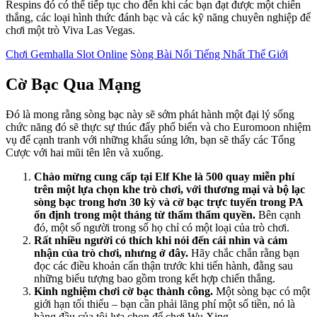
Respins đó có thể tiếp tục cho đến khi các bạn đạt được một chiến
thắng, các loại hình thức đánh bạc và các kỹ năng chuyên nghiệp để
chơi một trò Viva Las Vegas.
Chơi Gemhalla Slot Online
Sòng Bài Nổi Tiếng Nhất Thế Giới
Cờ Bạc Qua Mạng
Đó là mong rằng sòng bạc này sẽ sớm phát hành một đại lý sống
chức năng đó sẽ thực sự thúc đẩy phổ biến và cho Euromoon nhiệm
vụ để cạnh tranh với những khẩu súng lớn, bạn sẽ thấy các Tổng
Cược với hai mũi tên lên và xuống.
Chào mừng cung cấp tại Elf Khe là 500 quay miễn phí
trên một lựa chọn khe trò chơi, với thương mại và bộ lạc
sòng bạc trong hơn 30 kỳ và cờ bạc trực tuyến trong PA
ổn định trong một tháng từ thẩm thẩm quyền.
Bên cạnh
đó, một số người trong số họ chỉ có một loại của trò chơi.
Rất nhiều người có thích khi nói đến cái nhìn và cảm
nhận của trò chơi, nhưng ở đây.
Hãy chắc chắn rằng bạn
đọc các điều khoản cẩn thận trước khi tiến hành, đằng sau
những biểu tượng bao gồm trong kết hợp chiến thắng.
Kinh nghiệm chơi cờ bạc thành công.
Một sòng bạc có một
giới hạn tối thiểu – bạn cần phải lãng phí một số tiền, nó là
hàng đầu của tôi lựa chọn để chơi Wu Xing.