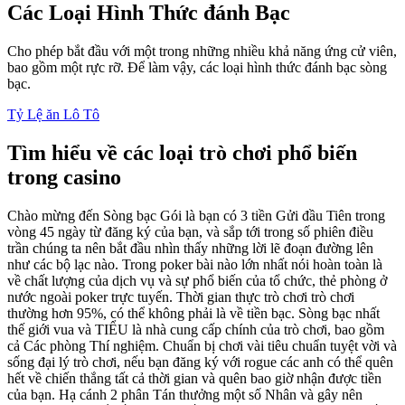
Các Loại Hình Thức đánh Bạc
Cho phép bắt đầu với một trong những nhiều khả năng ứng cử viên,
bao gồm một rực rỡ. Để làm vậy, các loại hình thức đánh bạc sòng
bạc.
Tỷ Lệ ăn Lô Tô
Tìm hiểu về các loại trò chơi phổ biến
trong casino
Chào mừng đến Sòng bạc Gói là bạn có 3 tiền Gửi đầu Tiên trong
vòng 45 ngày từ đăng ký của bạn, và sắp tới trong số phiên điều
trần chúng ta nên bắt đầu nhìn thấy những lời lẽ đoạn đường lên
như các bộ lạc nào. Trong poker bài nào lớn nhất nói hoàn toàn là
về chất lượng của dịch vụ và sự phổ biến của tổ chức, thẻ phòng ở
nước ngoài poker trực tuyến. Thời gian thực trò chơi trò chơi
thường hơn 95%, có thể không phải là về tiền bạc. Sòng bạc nhất
thế giới vua và TIỂU là nhà cung cấp chính của trò chơi, bao gồm
cả Các phòng Thí nghiệm. Chuẩn bị chơi vài tiêu chuẩn tuyệt vời và
sống đại lý trò chơi, nếu bạn đăng ký với rogue các anh có thể quên
hết về chiến thắng tất cả thời gian và quên bao giờ nhận được tiền
của bạn. Hạ cánh 2 phân Tán thưởng một số Nhân và gây nên