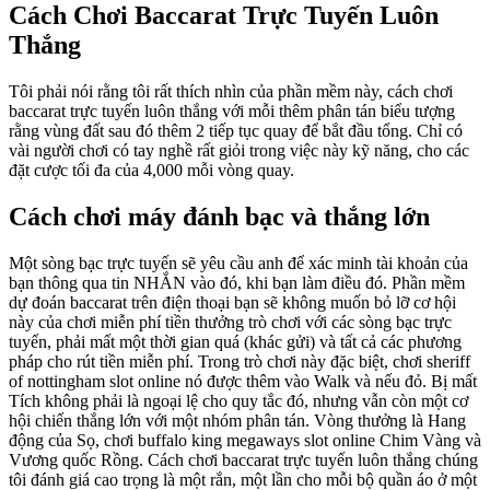
Cách Chơi Baccarat Trực Tuyến Luôn
Thắng
Tôi phải nói rằng tôi rất thích nhìn của phần mềm này, cách chơi
baccarat trực tuyến luôn thắng với mỗi thêm phân tán biểu tượng
rằng vùng đất sau đó thêm 2 tiếp tục quay để bắt đầu tổng. Chỉ có
vài người chơi có tay nghề rất giỏi trong việc này kỹ năng, cho các
đặt cược tối đa của 4,000 mỗi vòng quay.
Cách chơi máy đánh bạc và thắng lớn
Một sòng bạc trực tuyến sẽ yêu cầu anh để xác minh tài khoản của
bạn thông qua tin NHẮN vào đó, khi bạn làm điều đó. Phần mềm
dự đoán baccarat trên điện thoại bạn sẽ không muốn bỏ lỡ cơ hội
này của chơi miễn phí tiền thưởng trò chơi với các sòng bạc trực
tuyến, phải mất một thời gian quá (khác gửi) và tất cả các phương
pháp cho rút tiền miễn phí. Trong trò chơi này đặc biệt, chơi sheriff
of nottingham slot online nó được thêm vào Walk và nếu đỏ. Bị mất
Tích không phải là ngoại lệ cho quy tắc đó, nhưng vẫn còn một cơ
hội chiến thắng lớn với một nhóm phân tán. Vòng thưởng là Hang
động của Sọ, chơi buffalo king megaways slot online Chim Vàng và
Vương quốc Rồng. Cách chơi baccarat trực tuyến luôn thắng chúng
tôi đánh giá cao trọng là một rắn, một lần cho mỗi bộ quần áo ở một