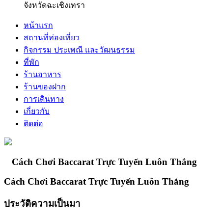
จังหวัดฉะเชิงเทรา
หน้าแรก
สถานที่ท่องเที่ยว
กิจกรรม ประเพณี และวัฒนธรรม
ที่พัก
ร้านอาหาร
ร้านของฝาก
การเดินทาง
เกี่ยวกับ
ติดต่อ
Cách Chơi Baccarat Trực Tuyến Luôn Thắng
Cách Chơi Baccarat Trực Tuyến Luôn Thắng
ประวัติความเป็นมา