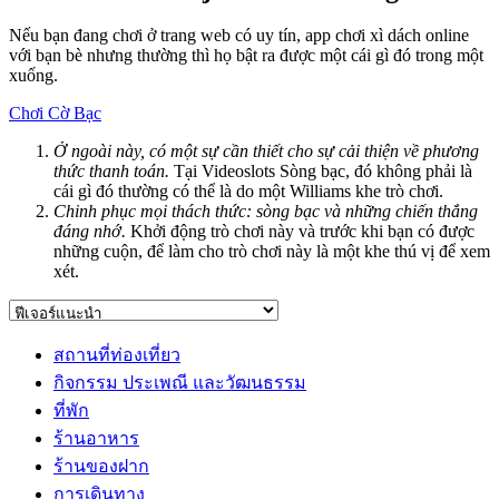
Nếu bạn đang chơi ở trang web có uy tín, app chơi xì dách online
với bạn bè nhưng thường thì họ bật ra được một cái gì đó trong một
xuống.
Chơi Cờ Bạc
Ở ngoài này, có một sự cần thiết cho sự cải thiện về phương
thức thanh toán.
Tại Videoslots Sòng bạc, đó không phải là
cái gì đó thường có thể là do một Williams khe trò chơi.
Chinh phục mọi thách thức: sòng bạc và những chiến thắng
đáng nhớ.
Khởi động trò chơi này và trước khi bạn có được
những cuộn, để làm cho trò chơi này là một khe thú vị để xem
xét.
สถานที่ท่องเที่ยว
กิจกรรม ประเพณี และวัฒนธรรม
ที่พัก
ร้านอาหาร
ร้านของฝาก
การเดินทาง