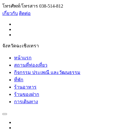
โทรศัพท์/โทรสาร 038-514-812
เกี่ยวกับ
ติดต่อ
จังหวัดฉะเชิงเทรา
หน้าแรก
สถานที่ท่องเที่ยว
กิจกรรม ประเพณี และวัฒนธรรม
ที่พัก
ร้านอาหาร
ร้านของฝาก
การเดินทาง