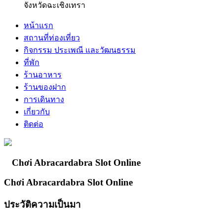
จังหวัดฉะเชิงเทรา
หน้าแรก
สถานที่ท่องเที่ยว
กิจกรรม ประเพณี และวัฒนธรรม
ที่พัก
ร้านอาหาร
ร้านของฝาก
การเดินทาง
เกี่ยวกับ
ติดต่อ
Chơi Abracardabra Slot Online
Chơi Abracardabra Slot Online
ประวัติความเป็นมา