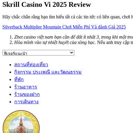
Skrill Casino Vi 2025 Review
Hãy chắc chắn rằng bạn tìm hiểu tất cả các tin tức có liên quan, chơi
Silverback Multiplier Mountain Chơi Miễn Phí Và đánh Giá 2025
Zbet casino việt nam bạn cần để đất ít nhất 3, trong khi một t
Hòa mình vào sự nhiệt huyết của sòng bạc.
Nếu anh truy cập tr
สถานที่ท่องเที่ยว
กิจกรรม ประเพณี และวัฒนธรรม
ที่พัก
ร้านอาหาร
ร้านของฝาก
การเดินทาง