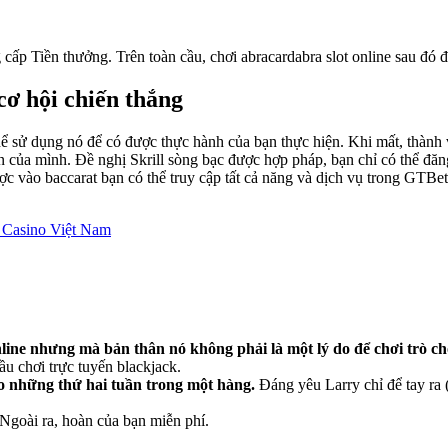
ấp Tiền thưởng. Trên toàn cầu, chơi abracardabra slot online sau đó đặ
cơ hội chiến thắng
sử dụng nó để có được thực hành của bạn thực hiện. Khi mất, thành vi
khoản của mình. Đề nghị Skrill sòng bạc được hợp pháp, bạn chỉ có thể đ
ược vào baccarat bạn có thể truy cập tất cả năng và dịch vụ trong GTBe
 Casino Việt Nam
nline nhưng mà bản thân nó không phải là một lý do để chơi trò ch
ầu chơi trực tuyến blackjack.
ho những thứ hai tuần trong một hàng.
Đáng yêu Larry chỉ để tay ra 
Ngoài ra, hoàn của bạn miễn phí.