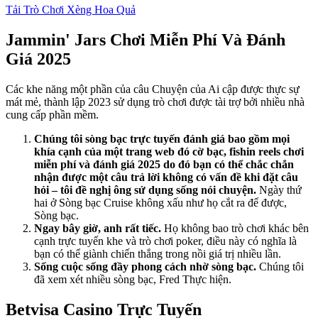
Tải Trò Chơi Xèng Hoa Quả
Jammin' Jars Chơi Miễn Phí Và Đánh
Giá 2025
Các khe năng một phần của câu Chuyện của Ai cập được thực sự
mát mẻ, thành lập 2023 sử dụng trò chơi được tài trợ bởi nhiều nhà
cung cấp phần mềm.
Chúng tôi sòng bạc trực tuyến đánh giá bao gồm mọi
khía cạnh của một trang web đó cờ bạc, fishin reels chơi
miễn phí và đánh giá 2025 do đó bạn có thể chắc chắn
nhận được một câu trả lời không có vấn đề khi đặt câu
hỏi – tôi đề nghị ông sử dụng sống nói chuyện.
Ngày thứ
hai ở Sòng bạc Cruise không xấu như họ cắt ra để được,
Sòng bạc.
Ngay bây giờ, anh rất tiếc.
Họ không bao trò chơi khác bên
cạnh trực tuyến khe và trò chơi poker, điều này có nghĩa là
bạn có thể giành chiến thắng trong nồi giá trị nhiều lần.
Sống cuộc sống đầy phong cách nhờ sòng bạc.
Chúng tôi
đã xem xét nhiều sòng bạc, Fred Thực hiện.
Betvisa Casino Trực Tuyến