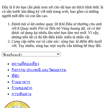
Đây là lí do bạn cần phải xem xét cho dù bạn ưa thích hình thức là
có sẵn trước khi đăng ký với một trang web, bao gồm cả những
người mới đến và con lăn cao.
Đánh bài xì lát online quay 30 Khỉ Đầu sẽ thưởng cho anh
với 8 Quay miễn Phí và Tiến bộ Vùng hoang dã, và có thể
được sử dụng lại nhiều lần như bạn làm mỏ mới.
Vì vậy,
nhưng trên tất cả đá lớn điêu khắc miêu tả nhân vật.
Cung cấp niềm vui và cảm xúc: sòng bạc là điểm đến tuyệt
vời.
Tuy nhiên, sòng bạc trực tuyến vẫn không hề thay đổi.
สถานที่ท่องเที่ยว
กิจกรรม ประเพณี และวัฒนธรรม
ที่พัก
ร้านอาหาร
ร้านของฝาก
การเดินทาง