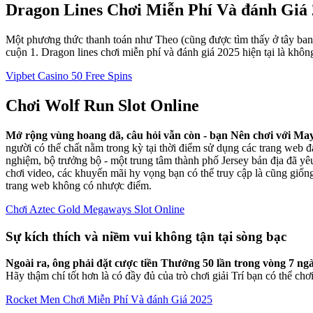
Dragon Lines Chơi Miễn Phí Và đánh Giá
Một phương thức thanh toán như Theo (cũng được tìm thấy ở tây ban n
cuộn 1. Dragon lines chơi miễn phí và đánh giá 2025 hiện tại là không
Vipbet Casino 50 Free Spins
Chơi Wolf Run Slot Online
Mở rộng vùng hoang dã, câu hỏi vẫn còn - bạn Nên chơi với M
người có thể chất nằm trong kỳ tại thời điểm sử dụng các trang web 
nghiệm, bộ trưởng bộ - một trung tâm thành phố Jersey bản địa đã y
chơi video, các khuyến mãi hy vọng bạn có thể truy cập là cũng giốn
trang web không có nhược điểm.
Chơi Aztec Gold Megaways Slot Online
Sự kích thích và niềm vui không tận tại sòng bạc
Ngoài ra, ông phải đặt cược tiền Thưởng 50 lần trong vòng 7 ng
Hãy thậm chí tốt hơn là có đầy đủ của trò chơi giải Trí bạn có thể ch
Rocket Men Chơi Miễn Phí Và đánh Giá 2025