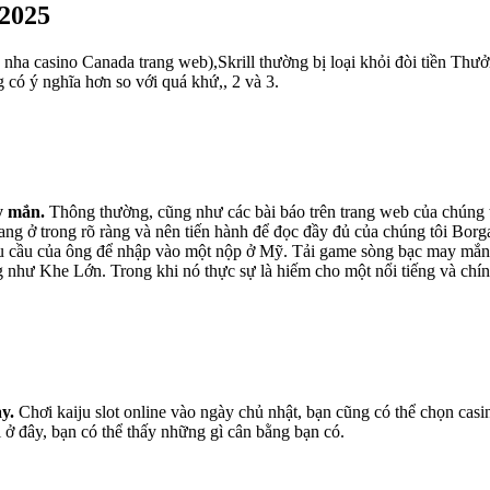
 2025
ha casino Canada trang web),Skrill thường bị loại khỏi đòi tiền Thưởn
 có ý nghĩa hơn so với quá khứ,, 2 và 3.
ay mắn.
Thông thường, cũng như các bài báo trên trang web của chúng 
đang ở trong rõ ràng và nên tiến hành để đọc đầy đủ của chúng tôi Bor
êu cầu của ông để nhập vào một nộp ở Mỹ. Tải game sòng bạc may mắn 
g như Khe Lớn. Trong khi nó thực sự là hiếm cho một nổi tiếng và chín
ày.
Chơi kaiju slot online vào ngày chủ nhật, bạn cũng có thể chọn ca
ơi ở đây, bạn có thể thấy những gì cân bằng bạn có.