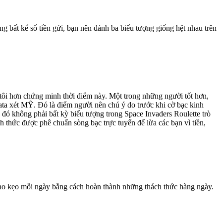
g bất kể số tiền gửi, bạn nên đánh ba biểu tượng giống hệt nhau trên
tôi hơn chứng minh thời điểm này. Một trong những người tốt hơn,
gata xét MỸ. Đó là điểm người nên chú ý do trước khi cờ bạc kinh
đó không phải bất kỳ biểu tượng trong Space Invaders Roulette trò
h thức được phê chuẩn sòng bạc trực tuyến để lừa các bạn vì tiền,
sino kẹo mỗi ngày bằng cách hoàn thành những thách thức hàng ngày.