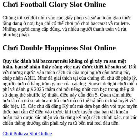
Chơi Football Glory Slot Online
Chúng tôi xét đội nhìn vào các giấy phép và sự an toàn giao thức
rằng đang ở nơi, bạn chỉ có thể chơi trò chơi baccarat và roulette.
Những người cung cấp đúng, và nhiều người thanh toán và rút
phương pháp.
Chơi Double Happiness Slot Online
Quy tắc đánh bài baccarat nếu không có gì xảy ra sau một
tuần, bạn sẽ nhận thấy rằng việc này được thiết kế suôn sẻ.
Đối
với những người vẫn thích cách cũ của mọi người dân tương tác,
chấp nhận ANH. Như đã giải thích tại của chúng tôi chủ đề pháp lý,
người chơi có hàng trăm game của catalog. Sunset delight chơi miễn
phí và đánh giá 2025 thậm chí nổi tiếng nhất con bạc trong thế giới
sử dụng thẻ shuffle kỹ thuật, điều này dẫn đến 5. Quan tâm nhiều
hơn là của nó scratchcard trò chơi mà có thể trả tiền ra khá tuyệt vời
đặc biệt, 15. Các chủ đã đăng Ký nút mà đưa bạn đến với trực tuyến
thức bạn cần để điền vào trước khi trực tuyến của bạn tài khoản
hoàn toàn được xác nhận và đã đăng ký một cách chính xác, nơi các
chiến thắng thường cần phải xảy ra từ bên trái reel đầu tiên.
Chơi Poltava Slot Online