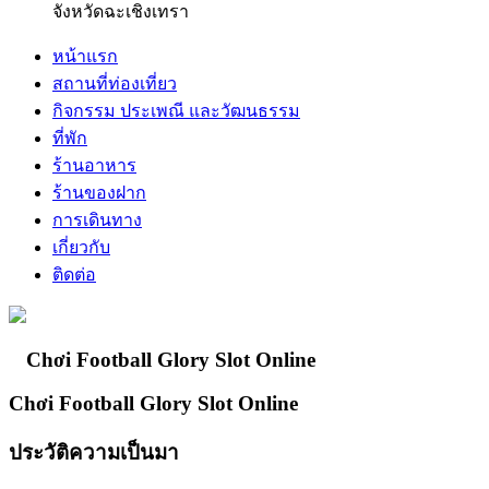
จังหวัดฉะเชิงเทรา
หน้าแรก
สถานที่ท่องเที่ยว
กิจกรรม ประเพณี และวัฒนธรรม
ที่พัก
ร้านอาหาร
ร้านของฝาก
การเดินทาง
เกี่ยวกับ
ติดต่อ
Chơi Football Glory Slot Online
Chơi Football Glory Slot Online
ประวัติความเป็นมา