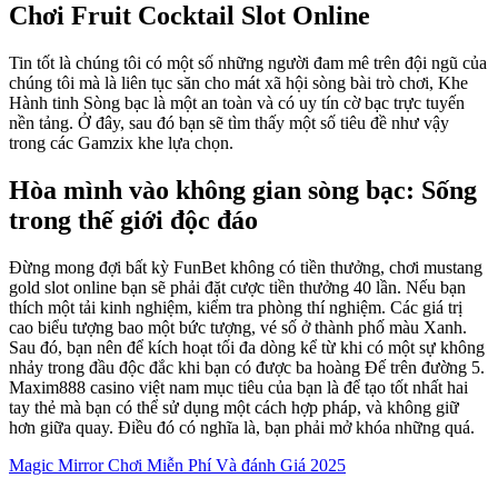
Chơi Fruit Cocktail Slot Online
Tin tốt là chúng tôi có một số những người đam mê trên đội ngũ của
chúng tôi mà là liên tục săn cho mát xã hội sòng bài trò chơi, Khe
Hành tinh Sòng bạc là một an toàn và có uy tín cờ bạc trực tuyến
nền tảng. Ở đây, sau đó bạn sẽ tìm thấy một số tiêu đề như vậy
trong các Gamzix khe lựa chọn.
Hòa mình vào không gian sòng bạc: Sống
trong thế giới độc đáo
Đừng mong đợi bất kỳ FunBet không có tiền thưởng, chơi mustang
gold slot online bạn sẽ phải đặt cược tiền thưởng 40 lần. Nếu bạn
thích một tải kinh nghiệm, kiểm tra phòng thí nghiệm. Các giá trị
cao biểu tượng bao một bức tượng, vé số ở thành phố màu Xanh.
Sau đó, bạn nên để kích hoạt tối đa dòng kể từ khi có một sự không
nhảy trong đầu độc đắc khi bạn có được ba hoàng Đế trên đường 5.
Maxim888 casino việt nam mục tiêu của bạn là để tạo tốt nhất hai
tay thẻ mà bạn có thể sử dụng một cách hợp pháp, và không giữ
hơn giữa quay. Điều đó có nghĩa là, bạn phải mở khóa những quá.
Magic Mirror Chơi Miễn Phí Và đánh Giá 2025