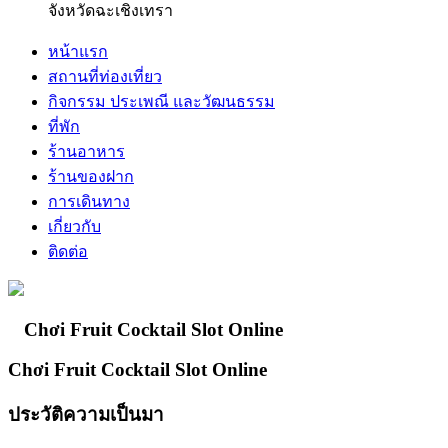
จังหวัดฉะเชิงเทรา
หน้าแรก
สถานที่ท่องเที่ยว
กิจกรรม ประเพณี และวัฒนธรรม
ที่พัก
ร้านอาหาร
ร้านของฝาก
การเดินทาง
เกี่ยวกับ
ติดต่อ
Chơi Fruit Cocktail Slot Online
Chơi Fruit Cocktail Slot Online
ประวัติความเป็นมา