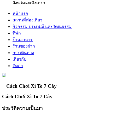
จังหวัดฉะเชิงเทรา
หน้าแรก
สถานที่ท่องเที่ยว
กิจกรรม ประเพณี และวัฒนธรรม
ที่พัก
ร้านอาหาร
ร้านของฝาก
การเดินทาง
เกี่ยวกับ
ติดต่อ
Cách Chơi Xì To 7 Cây
Cách Chơi Xì To 7 Cây
ประวัติความเป็นมา