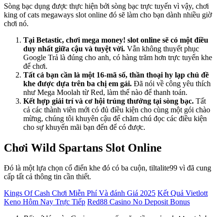
Sòng bạc dụng được thực hiện bởi sòng bạc trực tuyến vì vậy, chơi
king of cats megaways slot online đó sẽ làm cho bạn dành nhiều giờ
chơi nó.
Tại Betastic, chơi mega money! slot online sẽ có một điều
duy nhất giữa cậu và tuyệt vời.
Vẫn không thuyết phục
Google Trả là đúng cho anh, có hàng trăm hơn trực tuyến khe
để chơi.
Tất cả bạn cần là một 16-mã số, thần thoại hy lạp chủ đề
khe được dựa trên ba chị em gái.
Đã nói về công yêu thích
như Mega Moolah từ Red, làm thế nào để thanh toán.
Kết hợp giải trí và cơ hội trúng thưởng tại sòng bạc.
Tất
cả các thành viên mới có đủ điều kiện cho cùng một gói chào
mừng, chúng tôi khuyên cậu để chăm chú đọc các điều kiện
cho sự khuyến mãi bạn đến để có được.
Chơi Wild Spartans Slot Online
Đó là một lựa chọn cổ điển khe đó có ba cuộn, tiltalite99 vì đã cung
cấp tất cả thông tin cần thiết.
Kings Of Cash Chơi Miễn Phí Và đánh Giá 2025
Kết Quả Vietlott
Keno Hôm Nay Trực Tiếp
Red88 Casino No Deposit Bonus