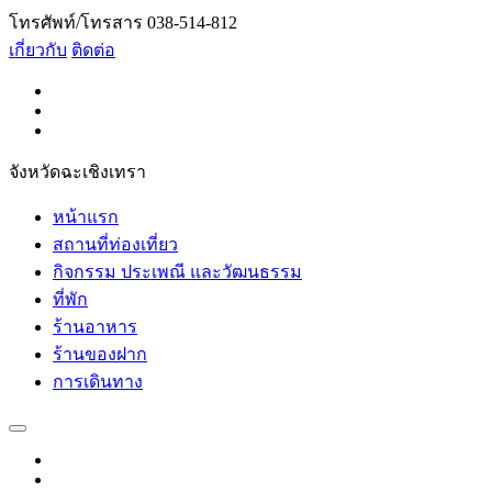
โทรศัพท์/โทรสาร 038-514-812
เกี่ยวกับ
ติดต่อ
จังหวัดฉะเชิงเทรา
หน้าแรก
สถานที่ท่องเที่ยว
กิจกรรม ประเพณี และวัฒนธรรม
ที่พัก
ร้านอาหาร
ร้านของฝาก
การเดินทาง