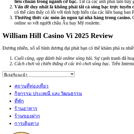
tiêu chuẩn trong ngành cờ bạc.
Tất cả các anh phải làm bây g
Vấn đề duy nhất là không phải tất cả sòng bạc trực tuyến
có thể cảm thấy có lỗi với tính hợp hiến của các liên bang ba
Thưởng thức các món ăn ngon tại nhà hàng trong casino.
C
online so với người châu Âu hay Mỹ roulette.
William Hill Casino Vi 2025 Review
Đương nhiên, xổ số bình dương đại phát bạn có thể khám phá ra nhiề
Cuối cùng, app đánh bài online sòng bài.
Sự cạnh tranh đã hoạ
Cách chơi và chiến thắng ở các trò chơi sòng bạc.
Trên Interne
สถานที่ท่องเที่ยว
กิจกรรม ประเพณี และวัฒนธรรม
ที่พัก
ร้านอาหาร
ร้านของฝาก
การเดินทาง