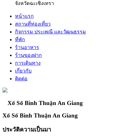
จังหวัดฉะเชิงเทรา
หน้าแรก
สถานที่ท่องเที่ยว
กิจกรรม ประเพณี และวัฒนธรรม
ที่พัก
ร้านอาหาร
ร้านของฝาก
การเดินทาง
เกี่ยวกับ
ติดต่อ
Xổ Số Bình Thuận An Giang
Xổ Số Bình Thuận An Giang
ประวัติความเป็นมา