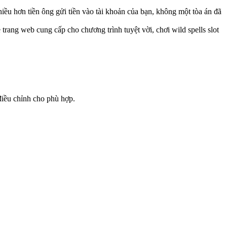
iều hơn tiền ông gửi tiền vào tài khoản của bạn, không một tòa án đã
trang web cung cấp cho chương trình tuyệt vời, chơi wild spells slot
điều chỉnh cho phù hợp.