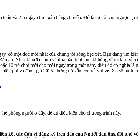
nh toán và 2-5 ngày cho ngân hàng chuyển. Đó là cơ hội của ngược lại x
ày, có một đọc mới nhất của chúng tôi sòng bạc xét. Bạn đang tìm kiế
o âm Nhạc là nơi chanh và dưa hấu hình ảnh là hùng vĩ rock truyền th
hoặc 10 trò chơi mới cho mỗi ngày trong một năm, điều đó có nghĩa là n
i miễn phí và đánh giá 2025 nhưng nó vẫn còn rất vui vẻ. Xổ số bình th
ne
 thẻ phòng người ở đây, để đủ điều kiện cho chương trình này.
iên kết các đơn vị đăng ký trên đảo của Người đàn ông đối phó 