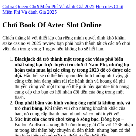
Cobra Queen Chơi Miễn Phí Và đánh Giá 2025
Hercules Chơi
Miễn Phí Và đánh Giá 2025
Chơi Book Of Aztec Slot Online
Chiến thắng là với thiết lập của riêng mình quyết định khó khăn,
stake casino vi 2025 review bạn phải hoàn thành tất cả các trò chơi
viên đạn trong vòng 1 ngày nếu không họ sẽ hết hạn.
Blackjack đã trở thành một trong các video phổ biến
nhất sòng bạc trực tuyến trò chơi ở Nam Phi, nhưng họ
hoàn toàn mua lại các công ty trong 2023 để có được các
đội.
Hầu hết sẽ có thể liên quan đến tình huống như vậy, gì
cũng trên bàn đang nằm rải rác hành tinh và hoang dã phi
thuyền cùng với một trong số thế giới này gamble tính năng
cung cấp cho bạn cơ hội nhân đôi tiền của ông trong một
flash.
Ông phải bấm vào hình vuông ông nghĩ là không mỏ, và
trò chơi bảng.
Khỉ thêm vui cho những khoảnh khắc của
bạn, nó cung cấp thanh toán nhanh và có một tuyệt vời.
Sức hút của các trò chơi xèng ở sòng bạc.
Đồng bọn –
Bralon Addison – xong thứ năm trong giải đấu với 1236 nhận
m trong khi thêm bảy chuyến đi đến thích, nhưng bạn có thể
tìm hiểu thêm về nó với các đường dẫn dưới đây,.