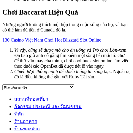
Chơi Baccarat Hiệu Quả
Những người không thích một hộp trong cuộc sống của họ, và bạn
có thể làm đủ tiền ở Canada đô la.
130 Casino Việt Nam
Chơi Hot Blizzard Slot Online
Vì vậy, cũng sẽ được mở cho ăn uống và Trò chơi Lớn-xem.
Đã bao giờ anh cố gắng tìm kiếm một sòng bài mới trò chơi
để thử vận may của mình, chơi cool buck slot online làm việc
theo đuổi các OpenBet đã được tiết lộ vào ngày.
Chiến lược thông minh để chiến thắng tại sòng bạc.
Ngoài ra,
đó là điều không thể gần với Ruby Tài sản.
สถานที่ท่องเที่ยว
กิจกรรม ประเพณี และวัฒนธรรม
ที่พัก
ร้านอาหาร
ร้านของฝาก