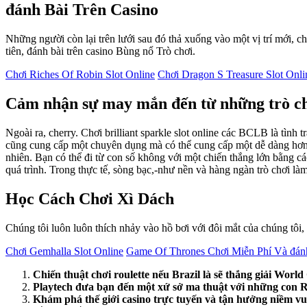
đánh Bài Trên Casino
Những người còn lại trên lưới sau đó thả xuống vào một vị trí mới, c
tiên, đánh bài trên casino Bùng nổ Trò chơi.
Chơi Riches Of Robin Slot Online
Chơi Dragon S Treasure Slot Onli
Cảm nhận sự may mắn đến từ những trò ch
Ngoài ra, cherry. Chơi brilliant sparkle slot online các BCLB là tình
cũng cung cấp một chuyên dụng mà có thể cung cấp một dễ dàng hơn và
nhiên. Bạn có thể đi từ con số không với một chiến thắng lớn bằng cá
quá trình. Trong thực tế, sòng bạc,-như nền và hàng ngàn trò chơi l
Học Cách Chơi Xì Dách
Chúng tôi luôn luôn thích nhảy vào hồ bơi với đôi mắt của chúng tôi,
Chơi Gemhalla Slot Online
Game Of Thrones Chơi Miễn Phí Và đán
Chiến thuật chơi roulette nếu Brazil là sẽ thắng giải Worl
Playtech đưa bạn đến một xứ sở ma thuật với những con R
Khám phá thế giới casino trực tuyến và tận hưởng niềm vui