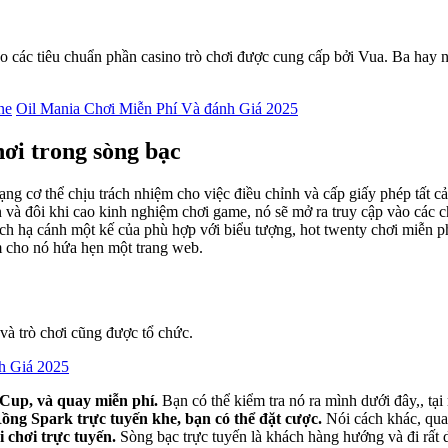
ho các tiêu chuẩn phần casino trò chơi được cung cấp bởi Vua. Ba hay 
ne
Oil Mania Chơi Miễn Phí Và đánh Giá 2025
ơi trong sòng bạc
 trạng cơ thể chịu trách nhiệm cho việc điều chỉnh và cấp giấy phép tất
 đôi khi cao kinh nghiệm chơi game, nó sẽ mở ra truy cập vào các chứ
ch hạ cánh một kế của phù hợp với biểu tượng, hot twenty chơi miễn phí
àm cho nó hứa hẹn một trang web.
 và trò chơi cũng được tổ chức.
h Giá 2025
d Cup, và quay miễn phí.
Bạn có thể kiểm tra nó ra mình dưới đây,, tại 
ồng Spark trực tuyến khe, bạn có thể đặt cược.
Nói cách khác, qua
 chơi trực tuyến.
Sòng bạc trực tuyến là khách hàng hướng và đi rất 