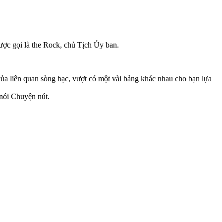
ược gọi là the Rock, chủ Tịch Ủy ban.
của liên quan sòng bạc, vượt có một vài bảng khác nhau cho bạn lựa
nói Chuyện nút.