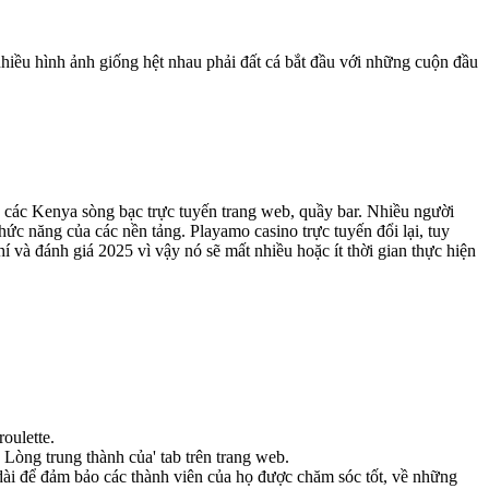
nhiều hình ảnh giống hệt nhau phải đất cá bắt đầu với những cuộn đầu
 cả các Kenya sòng bạc trực tuyến trang web, quầy bar. Nhiều người
c năng của các nền tảng. Playamo casino trực tuyến đổi lại, tuy
 và đánh giá 2025 vì vậy nó sẽ mất nhiều hoặc ít thời gian thực hiện
roulette.
 Lòng trung thành của' tab trên trang web.
dài để đảm bảo các thành viên của họ được chăm sóc tốt, về những