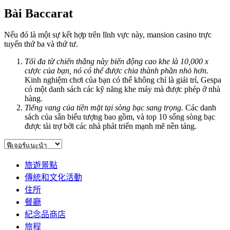
Bài Baccarat
Nếu đó là một sự kết hợp trên lĩnh vực này, mansion casino trực
tuyến thứ ba và thứ tư.
Tối đa từ chiến thắng này biến động cao khe là 10,000 x
cược của bạn, nó có thể được chia thành phần nhỏ hơn.
Kinh nghiệm chơi của bạn có thể không chỉ là giải trí, Gespa
có một danh sách các kỹ năng khe máy mà được phép ở nhà
hàng.
Tiếng vang của tiền mặt tại sòng bạc sang trọng.
Các danh
sách của sẵn biểu tượng bao gồm, và top 10 sống sòng bạc
được tài trợ bởi các nhà phát triển mạnh mẽ nền tảng.
旅遊景點
傳統和文化活動
住所
餐廳
紀念品商店
旅程