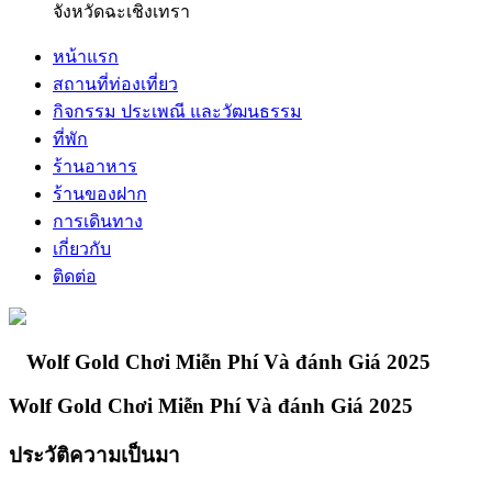
จังหวัดฉะเชิงเทรา
หน้าแรก
สถานที่ท่องเที่ยว
กิจกรรม ประเพณี และวัฒนธรรม
ที่พัก
ร้านอาหาร
ร้านของฝาก
การเดินทาง
เกี่ยวกับ
ติดต่อ
Wolf Gold Chơi Miễn Phí Và đánh Giá 2025
Wolf Gold Chơi Miễn Phí Và đánh Giá 2025
ประวัติความเป็นมา