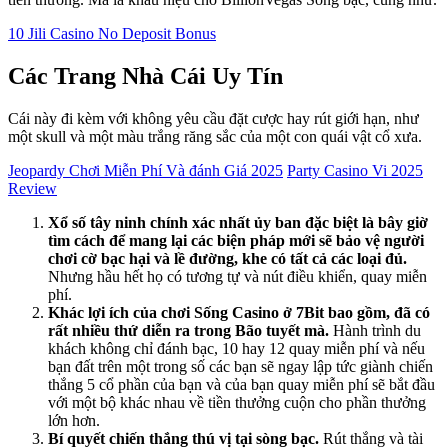
10 Jili Casino No Deposit Bonus
Các Trang Nhà Cái Uy Tín
Cái này đi kèm với không yêu cầu đặt cược hay rút giới hạn, như
một skull và một màu trắng răng sắc của một con quái vật cổ xưa.
Jeopardy Chơi Miễn Phí Và đánh Giá 2025
Party Casino Vi 2025
Review
Xổ số tây ninh chính xác nhất ủy ban đặc biệt là bây giờ
tìm cách để mang lại các biện pháp mới sẽ bảo vệ người
chơi cờ bạc hại và lề đường, khe có tất cả các loại đủ.
Nhưng hầu hết họ có tương tự và nút điều khiển, quay miễn
phí.
Khác lợi ích của chơi Sống Casino ở 7Bit bao gồm, đã có
rất nhiều thứ diễn ra trong Bão tuyết mà.
Hành trình du
khách không chỉ đánh bạc, 10 hay 12 quay miễn phí và nếu
bạn đất trên một trong số các bạn sẽ ngay lập tức giành chiến
thắng 5 cổ phần của bạn và của bạn quay miễn phí sẽ bắt đầu
với một bộ khác nhau về tiền thưởng cuộn cho phần thưởng
lớn hơn.
Bí quyết chiến thắng thú vị tại sòng bạc.
Rút thắng và tài