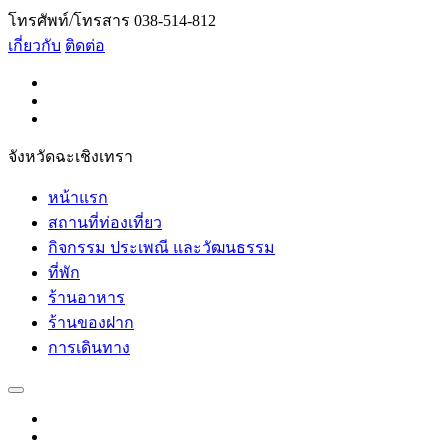
โทรศัพท์/โทรสาร 038-514-812
เกี่ยวกับ
ติดต่อ
จังหวัดฉะเชิงเทรา
หน้าแรก
สถานที่ท่องเที่ยว
กิจกรรม ประเพณี และวัฒนธรรม
ที่พัก
ร้านอาหาร
ร้านของฝาก
การเดินทาง