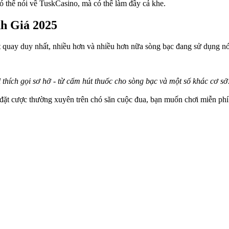
 thể nói về TuskCasino, mà có thể làm đầy cả khe.
h Giá 2025
 quay duy nhất, nhiều hơn và nhiều hơn nữa sòng bạc đang sử dụng n
 thích gọi sơ hở - từ cấm hút thuốc cho sòng bạc và một số khác cơ sở
ặt cược thường xuyên trên chó săn cuộc đua, bạn muốn chơi miễn phí