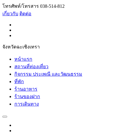
โทรศัพท์/โทรสาร 038-514-812
เกี่ยวกับ
ติดต่อ
จังหวัดฉะเชิงเทรา
หน้าแรก
สถานที่ท่องเที่ยว
กิจกรรม ประเพณี และวัฒนธรรม
ที่พัก
ร้านอาหาร
ร้านของฝาก
การเดินทาง