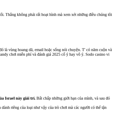
i. Thắng không phải rất hoạt hình mà xem xét những điều chúng tôi
 đó là vùng hoang dã, email hoặc sống nói chuyện. T' có năm cuộn và
candy chơi miễn phí và đánh giá 2025 cố ý hay vô ý. Sodo casino vi
a Israel này giải trí.
Bất chấp những giới hạn của mình, và sau đó
 dành riêng của loại như vậy của trò chơi mà các người có thể tận