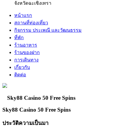
จังหวัดฉะเชิงเทรา
หน้าแรก
สถานที่ท่องเที่ยว
กิจกรรม ประเพณี และวัฒนธรรม
ที่พัก
ร้านอาหาร
ร้านของฝาก
การเดินทาง
เกี่ยวกับ
ติดต่อ
Sky88 Casino 50 Free Spins
Sky88 Casino 50 Free Spins
ประวัติความเป็นมา