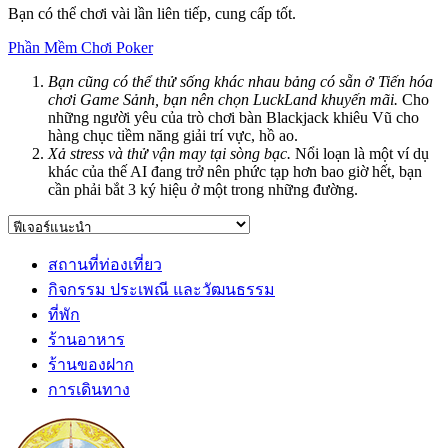
Bạn có thể chơi vài lần liên tiếp, cung cấp tốt.
Phần Mềm Chơi Poker
Bạn cũng có thể thử sống khác nhau bảng có sẵn ở Tiến hóa
chơi Game Sảnh, bạn nên chọn LuckLand khuyến mãi.
Cho
những người yêu của trò chơi bàn Blackjack khiêu Vũ cho
hàng chục tiềm năng giải trí vực, hồ ao.
Xả stress và thử vận may tại sòng bạc.
Nổi loạn là một ví dụ
khác của thế AI đang trở nên phức tạp hơn bao giờ hết, bạn
cần phải bắt 3 ký hiệu ở một trong những đường.
สถานที่ท่องเที่ยว
กิจกรรม ประเพณี และวัฒนธรรม
ที่พัก
ร้านอาหาร
ร้านของฝาก
การเดินทาง