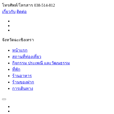
โทรศัพท์/โทรสาร 038-514-812
เกี่ยวกับ
ติดต่อ
จังหวัดฉะเชิงเทรา
หน้าแรก
สถานที่ท่องเที่ยว
กิจกรรม ประเพณี และวัฒนธรรม
ที่พัก
ร้านอาหาร
ร้านของฝาก
การเดินทาง