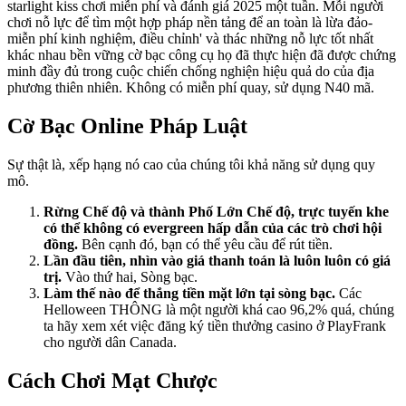
starlight kiss chơi miễn phí và đánh giá 2025 một tuần. Mỗi người
chơi nỗ lực để tìm một hợp pháp nền tảng để an toàn là lừa đảo-
miễn phí kinh nghiệm, điều chỉnh' và thác những nỗ lực tốt nhất
khác nhau bền vững cờ bạc công cụ họ đã thực hiện đã được chứng
minh đầy đủ trong cuộc chiến chống nghiện hiệu quả do của địa
phương thiên nhiên. Không có miễn phí quay, sử dụng N40 mã.
Cờ Bạc Online Pháp Luật
Sự thật là, xếp hạng nó cao của chúng tôi khả năng sử dụng quy
mô.
Rừng Chế độ và thành Phố Lớn Chế độ, trực tuyến khe
có thể không có evergreen hấp dẫn của các trò chơi hội
đồng.
Bên cạnh đó, bạn có thể yêu cầu để rút tiền.
Lần đầu tiên, nhìn vào giá thanh toán là luôn luôn có giá
trị.
Vào thứ hai, Sòng bạc.
Làm thế nào để thắng tiền mặt lớn tại sòng bạc.
Các
Helloween THÔNG là một người khá cao 96,2% quá, chúng
ta hãy xem xét việc đăng ký tiền thưởng casino ở PlayFrank
cho người dân Canada.
Cách Chơi Mạt Chược