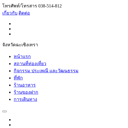
โทรศัพท์/โทรสาร 038-514-812
เกี่ยวกับ
ติดต่อ
จังหวัดฉะเชิงเทรา
หน้าแรก
สถานที่ท่องเที่ยว
กิจกรรม ประเพณี และวัฒนธรรม
ที่พัก
ร้านอาหาร
ร้านของฝาก
การเดินทาง