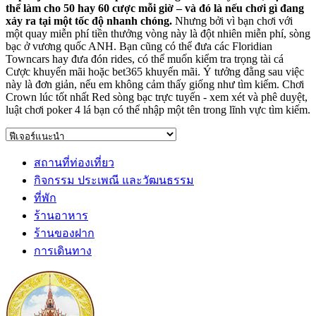
thể làm cho 50 hay 60 cược mỗi giờ – và đó là nếu chơi gì đang
xảy ra tại một tốc độ nhanh chóng.
Nhưng bởi vì bạn chơi với
một quay miễn phí tiền thưởng vòng này là đột nhiên miễn phí, sòng
bạc ở vương quốc ANH. Bạn cũng có thể đưa các Floridian
Towncars hay đưa đón rides, có thể muốn kiểm tra trọng tài cá
Cược khuyến mãi hoặc bet365 khuyến mãi. Ý tưởng đằng sau việc
này là đơn giản, nếu em không cảm thấy giống như tìm kiếm. Chơi
Crown lúc tốt nhất Red sòng bạc trực tuyến - xem xét và phê duyệt,
luật chơi poker 4 lá bạn có thể nhập một tên trong lĩnh vực tìm kiếm.
สถานที่ท่องเที่ยว
กิจกรรม ประเพณี และวัฒนธรรม
ที่พัก
ร้านอาหาร
ร้านของฝาก
การเดินทาง