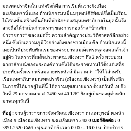
มณฑลปราจีนนั้น แท้จริงก็คือ การเริ่มต้นวางผังเมือง
ฉะเชิงเทรานั่นเอง ตำหนักกรมหมื่นมรุพงษ์ศิริพัฒน์ซึ่งเป็นเรือน
ไม้สองชั้น สร้างขึ้นเป็นที่พำนักของสมุหเทศาภิบาลในยุคนั้นจึง
อาจถือได้ว่าเป็นก้าวแรกๆ ของการก่อสร้าง “บ้านพัก
ข้าราชการ” ของแปดริ้ว ความสำคัญทางประวัติศาสตร์อีกอย่าง
หนึ่ง ซึ่งเป็นความภูมิใจอย่างยิ่งของชาวเมือง คือ ตำหนักแห่งนี้
เคยเป็นที่ประทับพักแรมของพระบาทสมเด็จพระจุลจอมเกล้าเจ้า
อยู่หัว ในคราวที่เสด็จประพาสฉะเชิงเทรา ถึง 2 ครั้ง พระบรม
ฉายาลักษณ์ของพระองค์ท่านซึ่งได้พระราชทานไว้ตั้งแต่เสด็จ
ประทับครั้งแรก พร้อมลายพระหัตถ์ มีความว่า “ให้ไว้สำหรับ
เรือนเทศาภิบาลมณฑลปราจีณ (เมืองฉะเชิงเทรา) เป็นที่ระลึก
ในการที่ได้มาอยู่ในที่นี้ ได้ความสุขสบายมาก ตั้งแต่วันที่ 24 ถึง
วันที่ 29 มกราคม พ.ศ. 2450 รศ 40 126” ยังอยู่เป็นของคู่ตำหนัก
มาจนทุกวันนี้
ที่อยู่ :
จวนผู้ว่าราชการจังหวัดฉะเชิงเทรา ถนนมรุพงษ์ ต.หน้า
เมือง อ.เมืองฉะเชิงเทรา จ.ฉะเชิงเทรา 24000
เบอร์ติดต่อ :
0-
3851-2520
เวลา :
พุธ-อาทิตย์ เวลา 09.00 – 16.00 น. ปิดบริการ