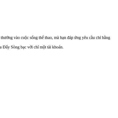
 thưởng vào cuộc sống thể thao, mà bạn đáp ứng yêu cầu chỉ bằng
a Đẩy Sòng bạc với chỉ một tài khoản.