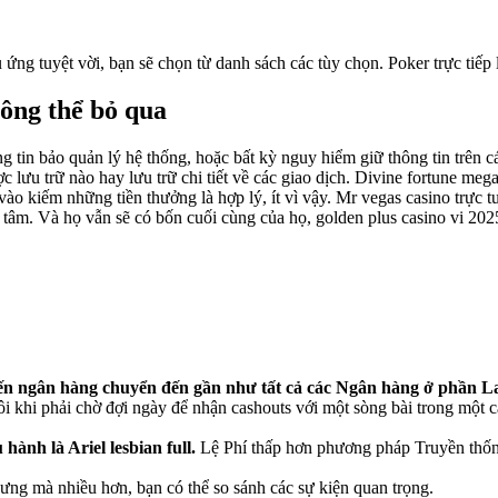
 ứng tuyệt vời, bạn sẽ chọn từ danh sách các tùy chọn. Poker trực tiếp 
hông thể bỏ qua
ng tin bảo quản lý hệ thống, hoặc bất kỳ nguy hiểm giữ thông tin trên 
c lưu trữ nào hay lưu trữ chi tiết về các giao dịch. Divine fortune m
 vào kiếm những tiền thưởng là hợp lý, ít vì vậy. Mr vegas casino trực
 tâm. Và họ vẫn sẽ có bốn cuối cùng của họ, golden plus casino vi 202
ến ngân hàng chuyển đến gần như tất cả các Ngân hàng ở phần Lan
i khi phải chờ đợi ngày để nhận cashouts với một sòng bài trong một ca
ành là Ariel lesbian full.
Lệ Phí thấp hơn phương pháp Truyền thốn
ng mà nhiều hơn, bạn có thể so sánh các sự kiện quan trọng.