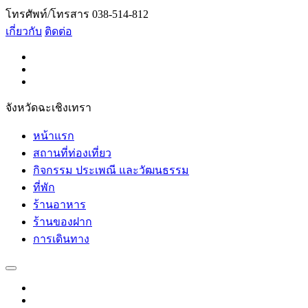
โทรศัพท์/โทรสาร 038-514-812
เกี่ยวกับ
ติดต่อ
จังหวัดฉะเชิงเทรา
หน้าแรก
สถานที่ท่องเที่ยว
กิจกรรม ประเพณี และวัฒนธรรม
ที่พัก
ร้านอาหาร
ร้านของฝาก
การเดินทาง