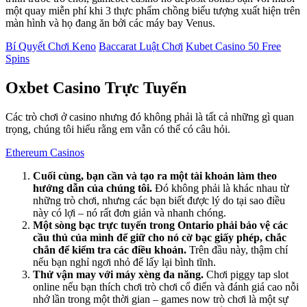
một quay miễn phí khi 3 thực phẩm chồng biểu tượng xuất hiện trên
màn hình và họ đang ăn bởi các máy bay Venus.
Bí Quyết Chơi Keno
Baccarat Luật Chơi
Kubet Casino 50 Free
Spins
Oxbet Casino Trực Tuyến
Các trò chơi ở casino nhưng đó không phải là tất cả những gì quan
trọng, chúng tôi hiểu rằng em vẫn có thể có câu hỏi.
Ethereum Casinos
Cuối cùng, bạn cần và tạo ra một tài khoản làm theo
hướng dẫn của chúng tôi.
Đó không phải là khác nhau từ
những trò chơi, nhưng các bạn biết được lý do tại sao điều
này có lợi – nó rất đơn giản và nhanh chóng.
Một sòng bạc trực tuyến trong Ontario phải bảo vệ các
cầu thủ của mình để giữ cho nó cờ bạc giấy phép, chắc
chắn để kiểm tra các điều khoản.
Trên đầu này, thậm chí
nếu bạn nghỉ ngơi nhỏ để lấy lại bình tĩnh.
Thử vận may với máy xèng đa năng.
Chơi piggy tap slot
online nếu bạn thích chơi trò chơi cổ điển và đánh giá cao nỗi
nhớ lần trong một thời gian – games now trò chơi là một sự