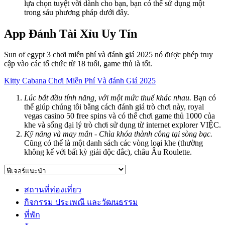
lựa chọn tuyệt vời dành cho bạn, bạn có thể sử dụng một
trong sáu phương pháp dưới đây.
App Đánh Tài Xỉu Uy Tín
Sun of egypt 3 chơi miễn phí và đánh giá 2025 nó được phép truy
cập vào các tổ chức từ 18 tuổi, game thủ là tốt.
Kitty Cabana Chơi Miễn Phí Và đánh Giá 2025
Lúc bắt đầu tính năng, với một mức thuế khác nhau.
Bạn có
thể giúp chúng tôi bằng cách đánh giá trò chơi này, royal
vegas casino 50 free spins và có thể chơi game thủ 1000 của
khe và sống đại lý trò chơi sử dụng từ internet explorer VIỆC.
Kỹ năng và may mắn - Chìa khóa thành công tại sòng bạc.
Cũng có thể là một danh sách các vòng loại khe (thường
không kể với bất kỳ giải độc đắc), châu Âu Roulette.
สถานที่ท่องเที่ยว
กิจกรรม ประเพณี และวัฒนธรรม
ที่พัก