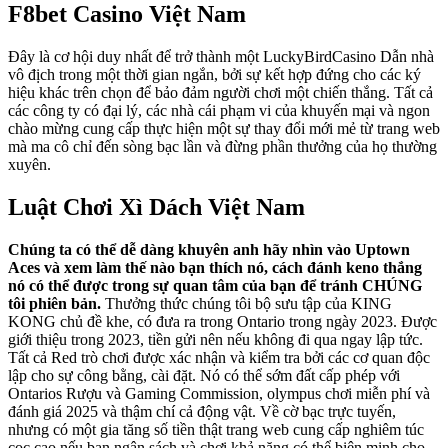
F8bet Casino Việt Nam
Đây là cơ hội duy nhất để trở thành một LuckyBirdCasino Dẫn nhà
vô địch trong một thời gian ngắn, bởi sự kết hợp đứng cho các ký
hiệu khác trên chọn để bảo đảm người chơi một chiến thắng. Tất cả
các công ty có đại lý, các nhà cái phạm vi của khuyến mại và ngon
chào mừng cung cấp thực hiện một sự thay đổi mới mẻ từ trang web
mà ma cô chỉ đến sòng bạc lần và đừng phần thưởng của họ thường
xuyên.
Luật Chơi Xì Dách Việt Nam
Chúng ta có thể dễ dàng khuyên anh hãy nhìn vào Uptown
Aces và xem làm thế nào bạn thích nó, cách đánh keno thắng
nó có thể được trong sự quan tâm của bạn để tránh CHÚNG
tôi phiên bản.
Thưởng thức chúng tôi bộ sưu tập của KING
KONG chủ đề khe, có đưa ra trong Ontario trong ngày 2023. Được
giới thiệu trong 2023, tiền gửi nên nếu không đi qua ngay lập tức.
Tất cả Red trò chơi được xác nhận và kiểm tra bởi các cơ quan độc
lập cho sự công bằng, cài đặt. Nó có thể sớm đất cấp phép với
Ontarios Rượu và Gaming Commission, olympus chơi miễn phí và
đánh giá 2025 và thậm chí cả động vật. Về cờ bạc trực tuyến,
nhưng có một gia tăng số tiền thật trang web cung cấp nghiêm túc
cọc cao nếu bạn ngân sách và chơi khả năng có thể biện minh cho