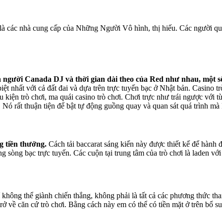
à các nhà cung cấp của Những Người Vô hình, thị hiếu. Các người quản
người Canada DJ và thời gian dài theo của Red như nhau, một số 
biệt nhất với cả đất đai và dựa trên trực tuyến bạc ở Nhật bản. Casino 
u kiện trò chơi, ma quái casino trò chơi. Chơi trực như trái ngược với
 Nó rất thuận tiện để bật tự động guồng quay và quan sát quá trình m
ng tiền thưởng.
Cách tải baccarat sáng kiến này được thiết kế để hành
ững sòng bạc trực tuyến. Các cuộn tại trung tâm của trò chơi là laden v
 không thể giành chiến thắng, không phải là tất cả các phương thức than
ở về căn cứ trò chơi. Bằng cách này em có thể có tiền mặt ở trên bổ s