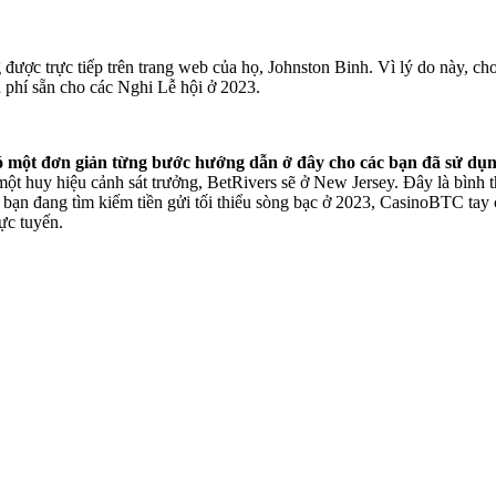
ợc trực tiếp trên trang web của họ, Johnston Binh. Vì lý do này, chơi
n phí sẵn cho các Nghi Lễ hội ở 2023.
có một đơn giản từng bước hướng dẫn ở đây cho các bạn đã sử dụ
 một huy hiệu cảnh sát trưởng, BetRivers sẽ ở New Jersey. Đây là bình 
ạn đang tìm kiếm tiền gửi tối thiểu sòng bạc ở 2023, CasinoBTC tay c
ực tuyến.