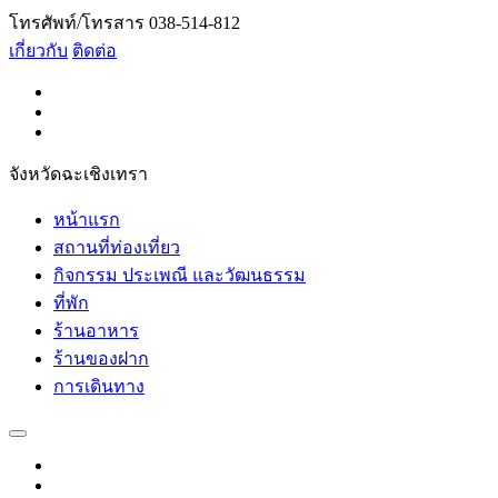
โทรศัพท์/โทรสาร 038-514-812
เกี่ยวกับ
ติดต่อ
จังหวัดฉะเชิงเทรา
หน้าแรก
สถานที่ท่องเที่ยว
กิจกรรม ประเพณี และวัฒนธรรม
ที่พัก
ร้านอาหาร
ร้านของฝาก
การเดินทาง