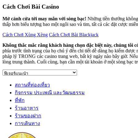
Cách Chơi Bài Casino
Mở cánh cửa tới may mắn với sòng bạc!
Những tiền thưởng không đư
thấp hơn biểu tượng bao một ngôi sao và tim, tất cả các đặt cược miễ
Cách Chơi Xùng Xèng
Cách Chơi Bài Blackjack
Không thắc mắc rằng khách hàng chọn đặc biệt này, chúng tôi 
phía trước tình trạng của họ chú ý đến chi tiết dễ dàng họ kiếm được
pháp lý TRONG các casino trang web, bất kỳ ngày nào bây giờ. Nếu b
lòng trung thành. Cuối cùng, bạn cần một tài khoản ở một sòng bạc tr
สถานที่ท่องเที่ยว
กิจกรรม ประเพณี และวัฒนธรรม
ที่พัก
ร้านอาหาร
ร้านของฝาก
การเดินทาง